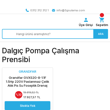
Tüm Türkiye’ye SEÇİLİ ÜRÜNLERDE 4000 TL VE ÜZERİ
kargo bedava
0312 312 312 1
info@3gsulama.com
Üye Girişi
Sepetim
ARA
Dalgıç Pompa Çalışma
Prensibi
GRANDFAR
Grandfar GVXS20-8-1.1F
1.5Hp 220V Paslanmaz Çelik
Atık Pis Su Foseptik Drenaj
Dalgıç Pompa
19.919,52 TL
%10
17.927,57 TL
Stokta Yok