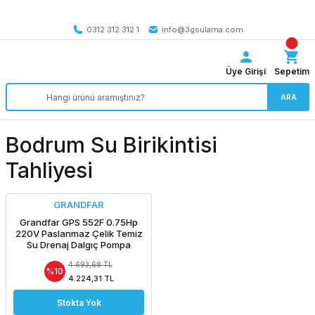
Tüm Türkiye’ye SEÇİLİ ÜRÜNLERDE 4000 TL VE ÜZERİ
kargo bedava
0312 312 312 1
info@3gsulama.com
Üye Girişi
Sepetim
ARA
Bodrum Su Birikintisi
Tahliyesi
GRANDFAR
Grandfar GPS 552F 0.75Hp
220V Paslanmaz Çelik Temiz
Su Drenaj Dalgıç Pompa
4.693,68 TL
%10
4.224,31 TL
Stokta Yok