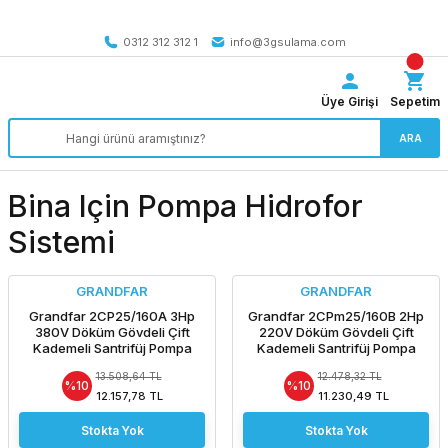
Tüm Türkiye’ye SEÇİLİ ÜRÜNLERDE 4000 TL VE ÜZERİ
kargo bedava
0312 312 312 1
info@3gsulama.com
Üye Girişi
Sepetim
ARA
Bina Için Pompa Hidrofor
Sistemi
GRANDFAR
GRANDFAR
Grandfar 2CP25/160A 3Hp
Grandfar 2CPm25/160B 2Hp
380V Döküm Gövdeli Çift
220V Döküm Gövdeli Çift
Kademeli Santrifüj Pompa
Kademeli Santrifüj Pompa
13.508,64 TL
12.478,32 TL
%10
%10
12.157,78 TL
11.230,49 TL
Stokta Yok
Stokta Yok