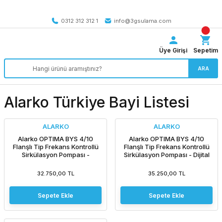
Tüm Türkiye’ye SEÇİLİ ÜRÜNLERDE 4000 TL VE ÜZERİ
kargo bedava
0312 312 312 1
info@3gsulama.com
Üye Girişi
Sepetim
ARA
Alarko Türkiye Bayi Listesi
ALARKO
ALARKO
Alarko OPTIMA BYS 4/10
Alarko OPTIMA BYS 4/10
Flanşlı Tip Frekans Kontrollü
Flanşlı Tip Frekans Kontrollü
Sirkülasyon Pompası -
Sirkülasyon Pompası - Dijital
Ekransız
Ekran
32.750,00 TL
35.250,00 TL
Sepete Ekle
Sepete Ekle