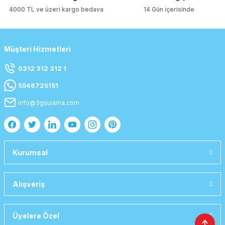
4000 TL ve üzeri kargo bedava
14 Gün içerisinde
Müşteri Hizmetleri
0312 312 312 1
5546725151
info@3gsulama.com
Kurumsal
Alışveriş
Üyelere Özel