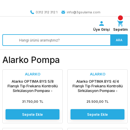
Tüm Türkiye’ye SEÇİLİ ÜRÜNLERDE 4000 TL VE ÜZERİ
kargo bedava
0312 312 312 1
info@3gsulama.com
Üye Girişi
Sepetim
ARA
Alarko Pompa
ALARKO
ALARKO
Alarko OPTIMA BYS 5/8
Alarko OPTIMA BYS 4/4
Flanşlı Tip Frekans Kontrollü
Flanşlı Tip Frekans Kontrollü
Sirkülasyon Pompası -
Sirkülasyon Pompası -
Ekransız
Ekransız
31.750,00 TL
25.500,00 TL
Sepete Ekle
Sepete Ekle