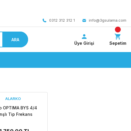
 bedava
0312 312 312 1
info@3gsulama.com
ARA
Üye Girişi
Sepetim
ALARKO
ko OPTIMA BYS 4/4
nşlı Tip Frekans
rollü Sirkülasyon
ası - Grafik Ekran