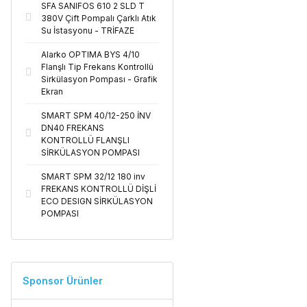
SFA SANIFOS 610 2 SLD T
380V Çift Pompalı Çarklı Atık
Su İstasyonu - TRİFAZE
Alarko OPTIMA BYS 4/10
Flanşlı Tip Frekans Kontrollü
Sirkülasyon Pompası - Grafik
Ekran
SMART SPM 40/12-250 İNV
DN40 FREKANS
KONTROLLÜ FLANŞLI
SİRKÜLASYON POMPASI
SMART SPM 32/12 180 inv
FREKANS KONTROLLÜ DİŞLİ
ECO DESIGN SİRKÜLASYON
POMPASI
Sponsor Ürünler