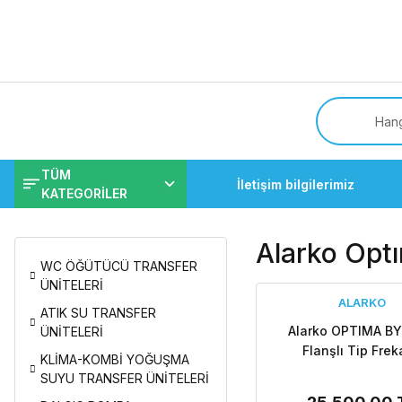
Tüm
TÜM
İletişim bilgilerimiz
KATEGORİLER
Alarko Opt
WC ÖĞÜTÜCÜ TRANSFER
ÜNİTELERİ
ALARKO
ATIK SU TRANSFER
Alarko OPTIMA BY
ÜNİTELERİ
Flanşlı Tip Fre
KLİMA-KOMBİ YOĞUŞMA
Kontrollü Sirkül
SUYU TRANSFER ÜNİTELERİ
Pompası - Ekran