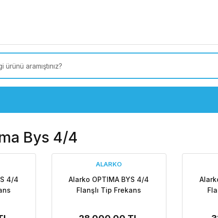
 Türkiye’ye SEÇİLİ ÜRÜNLERDE 4000 TL VE ÜZERİ
kargo
ıma Bys 4/4
ALARKO
S 4/4
Alarko OPTIMA BYS 4/4
Alar
kans
Flanşlı Tip Frekans
Fla
asyon
Kontrollü Sirkülasyon
Kont
sız
Pompası - Dijital Ekran
Pomp