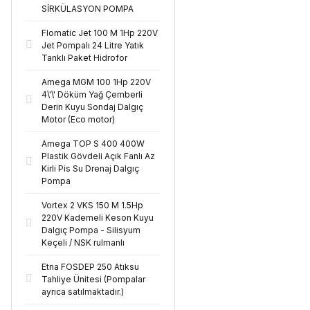
SİRKÜLASYON POMPA
Flomatic Jet 100 M 1Hp 220V
Jet Pompalı 24 Litre Yatık
Tanklı Paket Hidrofor
Amega MGM 100 1Hp 220V
4\'\' Döküm Yağ Çemberli
Derin Kuyu Sondaj Dalgıç
Motor (Eco motor)
Amega TOP S 400 400W
Plastik Gövdeli Açık Fanlı Az
Kirli Pis Su Drenaj Dalgıç
Pompa
Vortex 2 VKS 150 M 1.5Hp
220V Kademeli Keson Kuyu
Dalgıç Pompa - Silisyum
Keçeli / NSK rulmanlı
Etna FOSDEP 250 Atıksu
Tahliye Ünitesi (Pompalar
ayrıca satılmaktadır.)