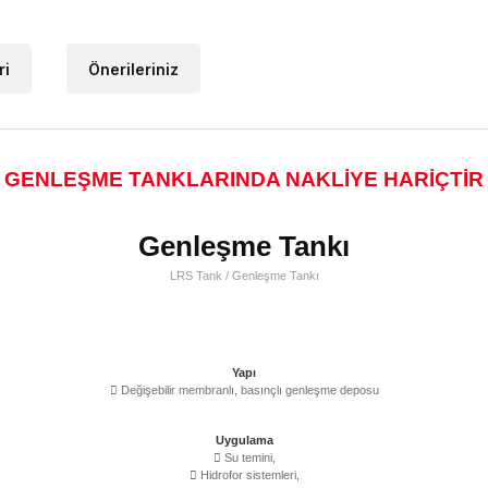
ri
Önerileriniz
GENLEŞME TANKLARINDA NAKLİYE HARİÇTİR
Genleşme Tankı
LRS Tank / Genleşme Tankı
Yapı
Değişebilir membranlı, basınçlı genleşme deposu
Uygulama
Su temini,
Hidrofor sistemleri,