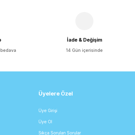
o
İade & Değişim
o bedava
14 Gün içerisinde
Üyelere Özel
Üye Girişi
Üye Ol
Sıkça Sorulan Sorular