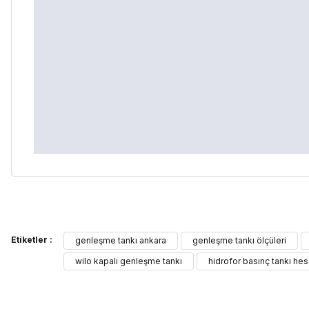
Bu ürünün fiyat bilgisi, resim, ürün açıklamalarında ve diğer kon
Etiketler :
Görüş ve önerileriniz için teşekkür ederiz.
genleşme tankı ankara
genleşme tankı ölçüleri
wilo kapalı genleşme tankı
hidrofor basınç tankı hes
Ürün resmi kalitesiz, bozuk veya görüntülenemiyor.
Ürün açıklamasında eksik bilgiler bulunuyor.