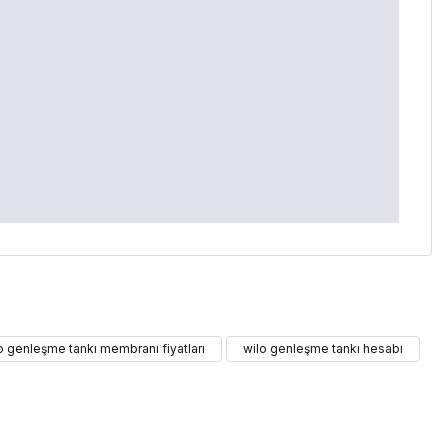
iletebilirsiniz.
o genleşme tankı membranı fiyatları
wilo genleşme tankı hesabı