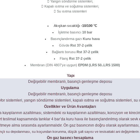
Yangın söndürme sistemleri,
Kapalı ısıtma ve soğutma sistemleri,
Su ısıtma sistemleri
Akışkan sıcaklığı
-10/100 °C
İşletme basıncı
10 bar
Basınçlandırma gazı
Kuru hava
Gövde
Rst 37-2 çelik
Bağlantı borusu
Rst 37-2 çelik
Flanş
Rst 37-2 çelik
Membran (DIN 4807’ye uygun)
EPDM (LRS 50..LRS 1500)
Yapı
Değişebilir membranlı, basınçlı genleşme deposu
Uygulama
Değişebilir membranlı, basınçlı genleşme deposu
ofor sistemleri, yangın söndürme sistemleri, kapalı ısıtma ve soğutma sistemleri, su ı
Özellikler ve Ürün Avantajları
plarının azaltılması, sistemdeki ısı kayıplarının azaltılması, korozyon ve kirecin a
t teslimat kapsamında tanklar 4 bar’da kuru hava ile basınçlandırılmış olarak sevk ed
etmeye alma sırasında ayarlanmalıdır. Ön gaz basıncının doğru olarak ayarlanması, 
nçlı su depolanması, su koçundan korunma, düşük şalt sayısı ve tesisattaki ani değişimlerin aza
Ön gaz basıncı hesaplama