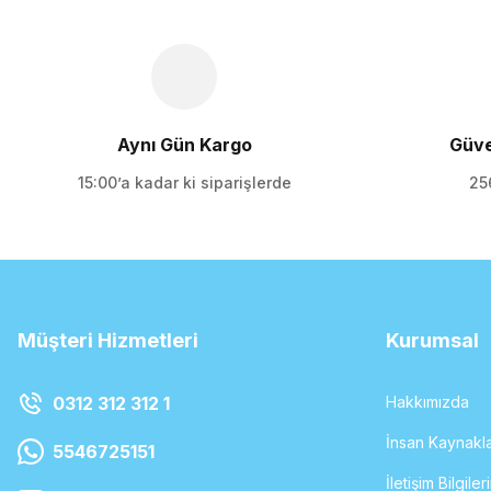
Ürün bilgilerinde hatalar bulunuyor.
Ürün fiyatı diğer sitelerden daha pahalı.
Bu ürüne benzer farklı alternatifler olmalı.
Aynı Gün Kargo
Güve
15:00’a kadar ki siparişlerde
256
Müşteri Hizmetleri
Kurumsal
0312 312 312 1
Hakkımızda
İnsan Kaynakla
5546725151
İletişim Bilgiler