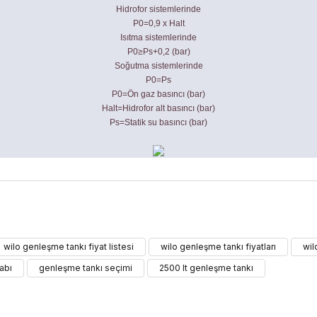
Hidrofor sistemlerinde
P0=0,9 x Halt
Isıtma sistemlerinde
P0≥Ps+0,2 (bar)
Soğutma sistemlerinde
P0=Ps
P0=Ön gaz basıncı (bar)
Halt=Hidrofor alt basıncı (bar)
Ps=Statik su basıncı (bar)
ularda yetersiz gördüğünüz noktaları öneri formunu kullanarak tarafımıza 
wilo genleşme tankı fiyat listesi
wilo genleşme tankı fiyatları
wil
Bu ürüne ilk yorumu siz yapın!
abı
genleşme tankı seçimi
2500 lt genleşme tankı
Yorum Yaz