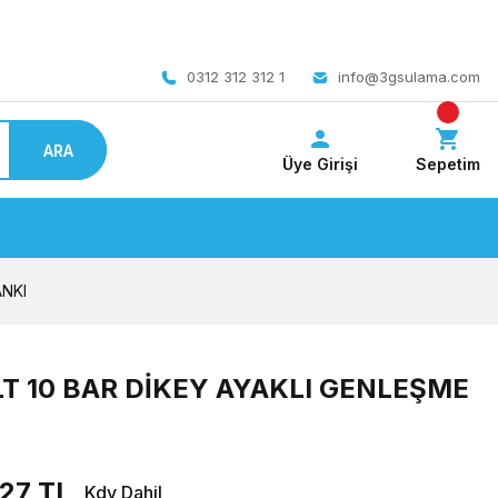
 bedava
0312 312 312 1
info@3gsulama.com
ARA
Üye Girişi
Sepetim
ANKI
 LT 10 BAR DİKEY AYAKLI GENLEŞME
27 TL
Kdv Dahil