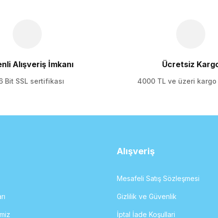
nli Alışveriş İmkanı
Ücretsiz Karg
 Bit SSL sertifikası
4000 TL ve üzeri karg
Gönder
Alışveriş
Mesafeli Satış Sözleşmesi
rı
Gizlilik ve Güvenlik
imiz
İptal İade Koşullari