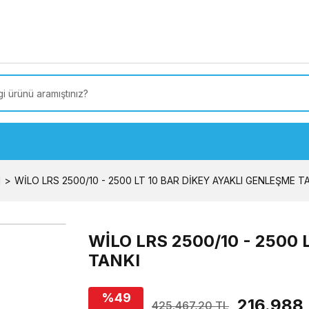
 Türkiye’ye SEÇİLİ ÜRÜNLERDE 4000 TL VE ÜZERİ
kargo
I
WİLO LRS 2500/10 - 2500 LT 10 BAR DİKEY AYAKLI GENLEŞME T
WİLO LRS 2500/10 - 2500
TANKI
%49
216.988,
425.467,20 TL