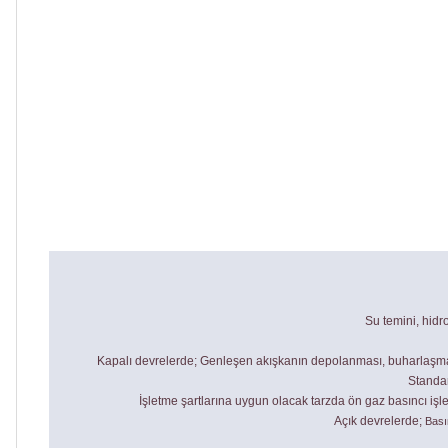
Su temini, hidr
Kapalı devrelerde; Genleşen akışkanın depolanması, buharlaşma kayı
Standar
İşletme şartlarına uygun olacak tarzda ön gaz basıncı işl
Açık devrelerde;
Bası