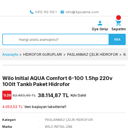
Tüm Türkiye’ye SEÇİLİ ÜRÜNLERDE 4000 TL VE ÜZERİ
kargo bedava
0312 312 312 1
info@3gsulama.com
Üye Girişi
Sepetim
ARA
Anasayfa
HİDROFOR GURUPLARI
PASLANMAZ ÇELİK HİDROFOR
Wi
Wilo Initial AQUA Comfort 6-100 1.5hp 220v
100lt Tanklı Paket Hidrofor
38.114,87 TL
%39
62.483,40 TL
Kdv Dahil
4.053,52 TL
'den başlayan taksitlerle!!
Kategori
PASLANMAZ ÇELİK HİDROFOR
Marka
WİLO İNİTİAL LİNE