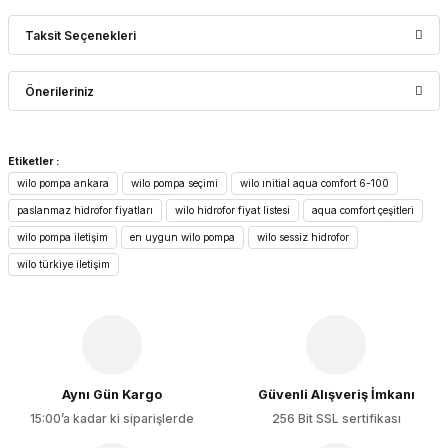
Taksit Seçenekleri
Bu ürüne ilk yorumu siz yapın!
Önerileriniz
Yorum Yaz
Bu ürünün fiyat bilgisi, resim, ürün açıklamalarında ve diğer
Etiketler :
konularda yetersiz gördüğünüz noktaları öneri formunu
wilo pompa ankara
wilo pompa seçimi
wilo ınitial aqua comfort 6-100
kullanarak tarafımıza iletebilirsiniz.
Görüş ve önerileriniz için teşekkür ederiz.
paslanmaz hidrofor fiyatları
wilo hidrofor fiyat listesi
aqua comfort çeşitleri
wilo pompa iletişim
en uygun wilo pompa
wilo sessiz hidrofor
Ürün resmi kalitesiz, bozuk veya görüntülenemiyor.
wilo türkiye iletişim
Ürün açıklamasında eksik bilgiler bulunuyor.
Ürün bilgilerinde hatalar bulunuyor.
Ürün fiyatı diğer sitelerden daha pahalı.
Bu ürüne benzer farklı alternatifler olmalı.
Aynı Gün Kargo
Güvenli Alışveriş İmkanı
15:00’a kadar ki siparişlerde
256 Bit SSL sertifikası