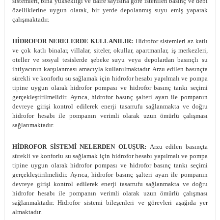
sistemleri, bina yüksekliği ve daire sayısına göre istenilen basınç ve debi
özelliklerine uygun olarak, bir yerde depolanmış suyu emiş yaparak
çalışmaktadır.
HİDROFOR NERELERDE KULLANILIR:
Hidrofor sistemleri az katlı
ve çok katlı binalar, villalar, siteler, okullar, apartmanlar, iş merkezleri,
oteller ve sosyal tesislerde şebeke suyu veya depolardan basınçlı su
ihtiyacının karşılanması amacıyla kullanılmaktadır. Arzu edilen basınçta
sürekli ve konforlu su sağlamak için hidrofor hesabı yapılmalı ve pompa
tipine uygun olarak hidrofor pompası ve hidrofor basınç tankı seçimi
gerçekleştirilmelidir.
Ayrıca, hidrofor basınç şalteri ayarı ile pompanın
devreye girişi kontrol edilerek enerji tasarrufu sağlanmakta ve doğru
hidrofor hesabı ile pompanın verimli olarak uzun ömürlü çalışması
sağlanmaktadır.
HİDROFOR SİSTEMİ NELERDEN OLUŞUR:
Arzu edilen basınçta
sürekli ve konforlu su sağlamak için hidrofor hesabı yapılmalı ve pompa
tipine uygun olarak hidrofor pompası ve hidrofor basınç tankı seçimi
gerçekleştirilmelidir.
Ayrıca, hidrofor basınç şalteri ayarı ile pompanın
devreye girişi kontrol edilerek enerji tasarrufu sağlanmakta ve doğru
hidrofor hesabı ile pompanın verimli olarak uzun ömürlü çalışması
sağlanmaktadır.
Hidrofor sistemi bileşenleri ve görevleri aşağıda yer
almaktadır.