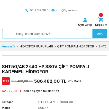
Tüm Türkiye’ye SEÇİLİ ÜRÜNLERDE 4000 TL VE ÜZERİ
kargo bedava
0312 312 312 1
info@3gsulama.com
Üye Girişi
Sepetim
ARA
Anasayfa
HİDROFOR GURUPLARI
ÇİFT POMPALI HİDROFOR
SHT50/
SHT50/4B 2x40 HP 380V ÇİFT POMPALI
KADEMELİ HİDROFOR
586.482,00 TL
%27
803.400,00 TL
Kdv Dahil
62.372,36 TL
'den başlayan taksitlerle!!
Kategori
ÇİFT POMPALI HİDROFOR
Marka
SUMAK