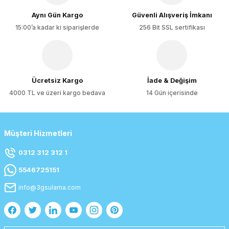
Bu ürüne benzer farklı alternatifler olmalı.
Aynı Gün Kargo
Güvenli Alışveriş İmkanı
15:00’a kadar ki siparişlerde
256 Bit SSL sertifikası
Gönder
Ücretsiz Kargo
İade & Değişim
4000 TL ve üzeri kargo bedava
14 Gün içerisinde
Müşteri Hizmetleri
0312 312 312 1
5546725151
info@3gsulama.com