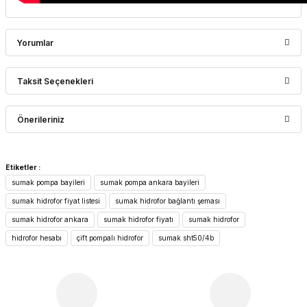
Yorumlar
Taksit Seçenekleri
Bu ürüne ilk yorumu siz yapın!
Önerileriniz
Yorum Yaz
Bu ürünün fiyat bilgisi, resim, ürün açıklamalarında ve diğer
Etiketler :
konularda yetersiz gördüğünüz noktaları öneri formunu
sumak pompa bayileri
sumak pompa ankara bayileri
kullanarak tarafımıza iletebilirsiniz.
Görüş ve önerileriniz için teşekkür ederiz.
sumak hidrofor fiyat listesi
sumak hidrofor bağlantı şeması
sumak hidrofor ankara
sumak hidrofor fiyatı
sumak hidrofor
Ürün resmi kalitesiz, bozuk veya görüntülenemiyor.
hidrofor hesabı
çift pompalı hidrofor
sumak sht50/4b
Ürün açıklamasında eksik bilgiler bulunuyor.
Ürün bilgilerinde hatalar bulunuyor.
Ürün fiyatı diğer sitelerden daha pahalı.