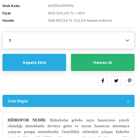
Stok Kodu
K41111h411111111s
Fiyat
669.500,00 TL + KDV
Havale
568.887,54 TL (%3,00 havale indirimi)
Sepete Ekle
Hemen Al
Ürün Bilgisi
HİDROFOR NEDİR:
Hidroforlar şebeke suyu basıncının yeterli
olmadığı durumlarda devreye giren ve suyun basıncını arttırmaya
yarayan pompa sistemleridir. Genellikle elektrikle çalışan hidrofor