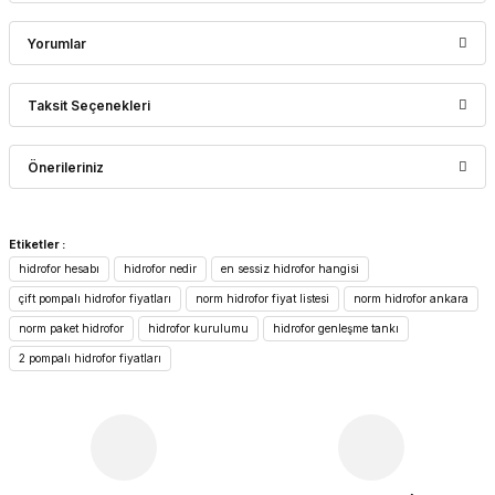
Yorumlar
Taksit Seçenekleri
Bu ürüne ilk yorumu siz yapın!
Önerileriniz
Yorum Yaz
Bu ürünün fiyat bilgisi, resim, ürün açıklamalarında ve diğer
Etiketler :
konularda yetersiz gördüğünüz noktaları öneri formunu
hidrofor hesabı
hidrofor nedir
en sessiz hidrofor hangisi
kullanarak tarafımıza iletebilirsiniz.
Görüş ve önerileriniz için teşekkür ederiz.
çift pompalı hidrofor fiyatları
norm hidrofor fiyat listesi
norm hidrofor ankara
norm paket hidrofor
hidrofor kurulumu
hidrofor genleşme tankı
Ürün resmi kalitesiz, bozuk veya görüntülenemiyor.
2 pompalı hidrofor fiyatları
Ürün açıklamasında eksik bilgiler bulunuyor.
Ürün bilgilerinde hatalar bulunuyor.
Ürün fiyatı diğer sitelerden daha pahalı.
Bu ürüne benzer farklı alternatifler olmalı.