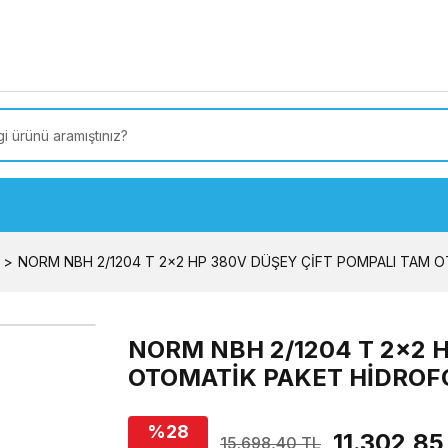
 Türkiye’ye SEÇİLİ ÜRÜNLERDE 4000 TL VE ÜZERİ
kargo
NORM NBH 2/1204 T 2x2 HP 380V DÜŞEY ÇİFT POMPALI TAM 
NORM NBH 2/1204 T 2x2 
OTOMATİK PAKET HİDROF
%28
11.302,85
15.698,40 TL