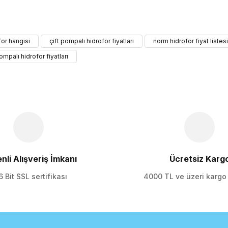
ularda yetersiz gördüğünüz noktaları öneri formunu kullanarak tarafımıza 
for hangisi
çift pompalı hidrofor fiyatları
norm hidrofor fiyat listesi
Bu ürüne ilk yorumu siz yapın!
ompalı hidrofor fiyatları
Yorum Yaz
nli Alışveriş İmkanı
Ücretsiz Karg
 Bit SSL sertifikası
4000 TL ve üzeri karg
Gönder