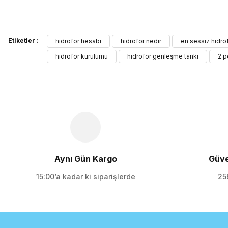
Bu ürünün fiyat bilgisi, resim, ürün açıklamalarında ve diğer kon
Etiketler :
Görüş ve önerileriniz için teşekkür ederiz.
hidrofor hesabı
hidrofor nedir
en sessiz hidro
hidrofor kurulumu
hidrofor genleşme tankı
2 p
Ürün resmi kalitesiz, bozuk veya görüntülenemiyor.
Ürün açıklamasında eksik bilgiler bulunuyor.
Ürün bilgilerinde hatalar bulunuyor.
Ürün fiyatı diğer sitelerden daha pahalı.
Bu ürüne benzer farklı alternatifler olmalı.
Aynı Gün Kargo
Güve
15:00’a kadar ki siparişlerde
256