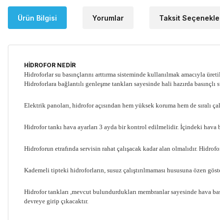
Ürün Bilgisi
Yorumlar
Taksit Seçenekle
HİDROFOR NEDİR
Hidroforlar su basınçlarını arttırma sisteminde kullanılmak amacıyla üretil
Hidroforlara bağlantılı genleşme tankları sayesinde hali hazırda basınçlı su
Elektrik panoları, hidrofor açısından hem yüksek koruma hem de sıralı ç
Hidrofor tankı hava ayarları 3 ayda bir kontrol edilmelidir. İçindeki hava
Hidroforun etrafında servisin rahat çalışacak kadar alan olmalıdır. Hidrofo
Kademeli tipteki hidroforların, susuz çalıştırılmaması hususuna özen göste
Hidrofor tankları ,mevcut bulundurdukları membranlar sayesinde hava bası
devreye girip çıkacaktır.