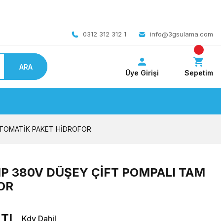
 bedava
0312 312 312 1
info@3gsulama.com
ARA
Üye Girişi
Sepetim
OTOMATİK PAKET HİDROFOR
HP 380V DÜŞEY ÇİFT POMPALI TAM
OR
 TL
Kdv Dahil