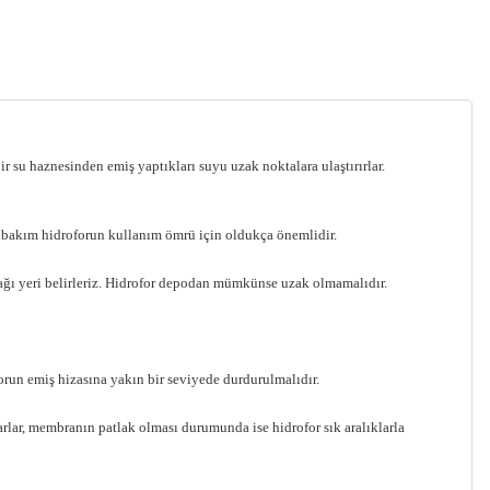
ir su haznesinden emiş yaptıkları suyu uzak noktalara ulaştırırlar.
n bakım hidroforun kullanım ömrü için oldukça önemlidir.
acağı yeri belirleriz. Hidrofor depodan mümkünse uzak olmamalıdır.
forun emiş hizasına yakın bir seviyede durdurulmalıdır.
rlar, membranın patlak olması durumunda ise hidrofor sık aralıklarla