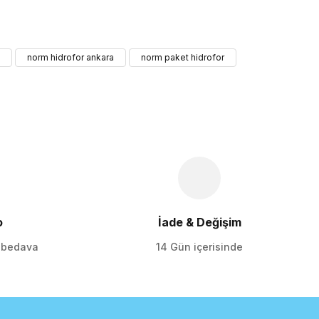
iletebilirsiniz.
norm hidrofor ankara
norm paket hidrofor
o
İade & Değişim
o bedava
14 Gün içerisinde