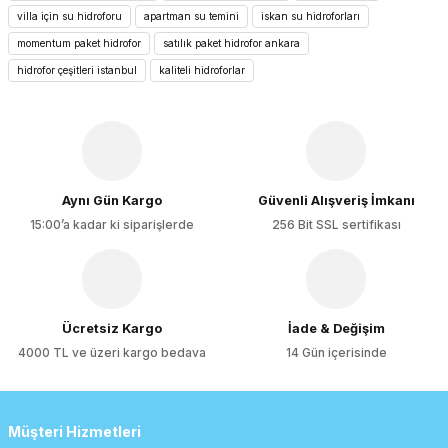
Görüş ve önerileriniz için teşekkür ederiz.
villa için su hidroforu
apartman su temini
iskan su hidroforları
momentum paket hidrofor
satılık paket hidrofor ankara
Ürün resmi kalitesiz, bozuk veya görüntülenemiyor.
hidrofor çeşitleri istanbul
kaliteli hidroforlar
Ürün açıklamasında eksik bilgiler bulunuyor.
Ürün bilgilerinde hatalar bulunuyor.
Ürün fiyatı diğer sitelerden daha pahalı.
Bu ürüne benzer farklı alternatifler olmalı.
Aynı Gün Kargo
Güvenli Alışveriş İmkanı
15:00’a kadar ki siparişlerde
256 Bit SSL sertifikası
Gönder
Ücretsiz Kargo
İade & Değişim
4000 TL ve üzeri kargo bedava
14 Gün içerisinde
Müşteri Hizmetleri