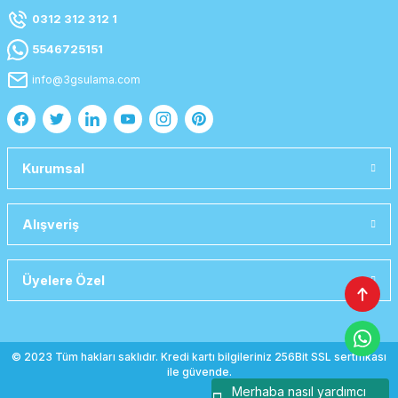
0312 312 312 1
5546725151
info@3gsulama.com
Kurumsal
Alışveriş
Üyelere Özel
© 2023 Tüm hakları saklıdır. Kredi kartı bilgileriniz 256Bit SSL sertifikası
ile güvende.
Merhaba nasıl yardımcı