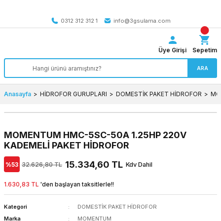
Tüm Türkiye’ye SEÇİLİ ÜRÜNLERDE 4000 TL VE ÜZERİ
kargo bedava
0312 312 312 1
info@3gsulama.com
Üye Girişi
Sepetim
ARA
Anasayfa
HİDROFOR GURUPLARI
DOMESTİK PAKET HİDROFOR
MO
MOMENTUM HMC-5SC-50A 1.25HP 220V
KADEMELİ PAKET HİDROFOR
15.334,60 TL
%53
32.626,80 TL
Kdv Dahil
1.630,83 TL
'den başlayan taksitlerle!!
Kategori
DOMESTİK PAKET HİDROFOR
Marka
MOMENTUM