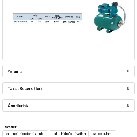
Yorumlar
Taksit Seçenekleri
Bu ürüne ilk yorumu siz yapın!
Önerileriniz
Yorum Yaz
Bu ürünün fiyat bilgisi, resim, ürün açıklamalarında ve diğer
Etiketler :
konularda yetersiz gördüğünüz noktaları öneri formunu
kademeli hidrofor sistemleri
paket hidrofor-fiyatları
bahçe sulama
kullanarak tarafımıza iletebilirsiniz.