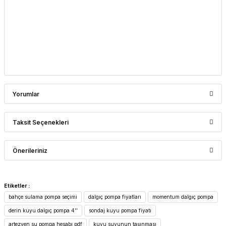
Yorumlar
Taksit Seçenekleri
Bu ürüne ilk yorumu siz yapın!
Önerileriniz
Yorum Yaz
Bu ürünün fiyat bilgisi, resim, ürün açıklamalarında ve diğer
Etiketler :
konularda yetersiz gördüğünüz noktaları öneri formunu
bahçe sulama pompa seçimi
dalgıç pompa fiyatları
momentum dalgıç pompa
kullanarak tarafımıza iletebilirsiniz.
Görüş ve önerileriniz için teşekkür ederiz.
derin kuyu dalgıç pompa 4''
sondaj kuyu pompa fiyatı
artezyen su pompa hesabı pdf
kuyu suyunun taşınması