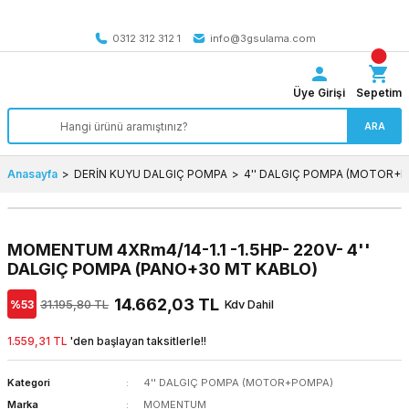
Tüm Türkiye’ye SEÇİLİ ÜRÜNLERDE 4000 TL VE ÜZERİ
kargo bedava
0312 312 312 1
info@3gsulama.com
Üye Girişi
Sepetim
ARA
Anasayfa
DERİN KUYU DALGIÇ POMPA
4'' DALGIÇ POMPA (MOTOR+
MOMENTUM 4XRm4/14-1.1 -1.5HP- 220V- 4''
DALGIÇ POMPA (PANO+30 MT KABLO)
14.662,03 TL
%53
31.195,80 TL
Kdv Dahil
1.559,31 TL
'den başlayan taksitlerle!!
Kategori
4'' DALGIÇ POMPA (MOTOR+POMPA)
Marka
MOMENTUM