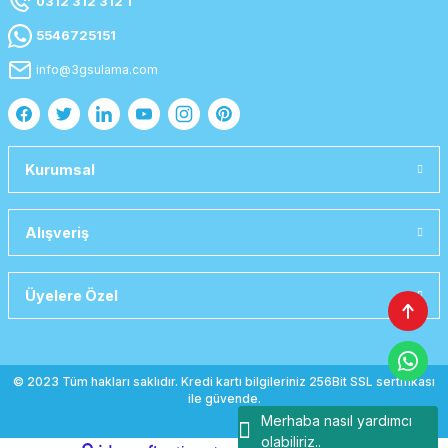
0312 312 312 1
5546725151
info@3gsulama.com
Kurumsal
Alışveriş
Üyelere Özel
© 2023 Tüm hakları saklıdır. Kredi kartı bilgileriniz 256Bit SSL sertifikası
ile güvende.
Merhaba nasıl yardımcı
olabiliriz..
emlak