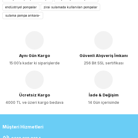
Ürün resmi kalitesiz, bozuk veya görüntülenemiyor.
endüstriyel pompalar
zirai sulamada kullanılan pompalar
Ürün açıklamasında eksik bilgiler bulunuyor.
sulama pompa ankara-
Ürün bilgilerinde hatalar bulunuyor.
Ürün fiyatı diğer sitelerden daha pahalı.
Bu ürüne benzer farklı alternatifler olmalı.
Aynı Gün Kargo
Güvenli Alışveriş İmkanı
15:00’a kadar ki siparişlerde
256 Bit SSL sertifikası
Gönder
Ücretsiz Kargo
İade & Değişim
4000 TL ve üzeri kargo bedava
14 Gün içerisinde
Müşteri Hizmetleri