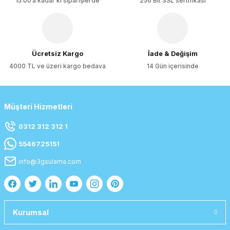
15:00’a kadar ki siparişlerde
256 Bit SSL sertifikası
Gönder
Ücretsiz Kargo
İade & Değişim
4000 TL ve üzeri kargo bedava
14 Gün içerisinde
Müşteri Hizmetleri
0312 312 312 1
5546725151
info@3gsulama.com
Kurumsal