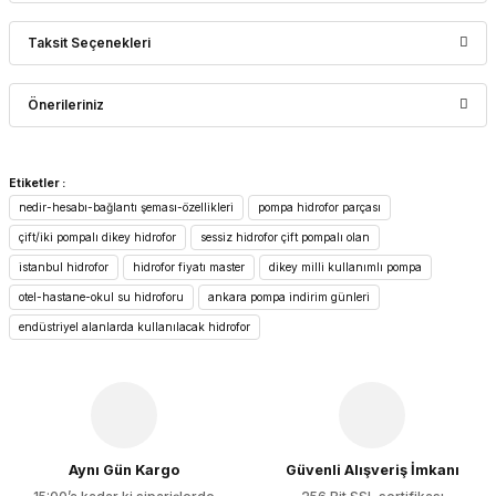
Taksit Seçenekleri
Bu ürüne ilk yorumu siz yapın!
Önerileriniz
Yorum Yaz
Bu ürünün fiyat bilgisi, resim, ürün açıklamalarında ve diğer
Etiketler :
konularda yetersiz gördüğünüz noktaları öneri formunu
nedir-hesabı-bağlantı şeması-özellikleri
pompa hidrofor parçası
kullanarak tarafımıza iletebilirsiniz.
Görüş ve önerileriniz için teşekkür ederiz.
çift/iki pompalı dikey hidrofor
sessiz hidrofor çift pompalı olan
istanbul hidrofor
hidrofor fiyatı master
dikey milli kullanımlı pompa
Ürün resmi kalitesiz, bozuk veya görüntülenemiyor.
otel-hastane-okul su hidroforu
ankara pompa indirim günleri
Ürün açıklamasında eksik bilgiler bulunuyor.
endüstriyel alanlarda kullanılacak hidrofor
Ürün bilgilerinde hatalar bulunuyor.
Ürün fiyatı diğer sitelerden daha pahalı.
Bu ürüne benzer farklı alternatifler olmalı.
Aynı Gün Kargo
Güvenli Alışveriş İmkanı