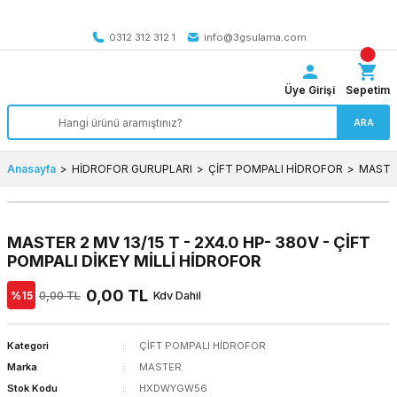
Tüm Türkiye’ye SEÇİLİ ÜRÜNLERDE 4000 TL VE ÜZERİ
kargo bedava
0312 312 312 1
info@3gsulama.com
Üye Girişi
Sepetim
ARA
Anasayfa
HİDROFOR GURUPLARI
ÇİFT POMPALI HİDROFOR
MASTER
MASTER 2 MV 13/15 T - 2X4.0 HP- 380V - ÇİFT
POMPALI DİKEY MİLLİ HİDROFOR
0,00 TL
%15
0,00 TL
Kdv Dahil
Kategori
ÇİFT POMPALI HİDROFOR
Marka
MASTER
Stok Kodu
HXDWYGW56