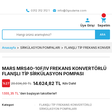
Tüm Türkiye’ye SEÇİLİ ÜRÜNLERDE 4000 TL VE ÜZERİ
kargo bedava
0312 312 312 1
info@3gsulama.com
Üye Girişi
Sepetim
ARA
Anasayfa
SİRKÜLASYON POMPALARI
FLANŞLI TİP FREKANS KONVE
MARS MRS40-10F/IV FREKANS KONVERTÖRLÜ
FLANŞLI TİP SİRKÜLASYON POMPASI
14.624,82 TL
%27
20.034,00 TL
Kdv Dahil
1.555,35 TL
'den başlayan taksitlerle!!
Kategori
FLANŞLI TİP FREKANS KONVERTÖRLÜ
SİRKÜLASYON POMPALARI