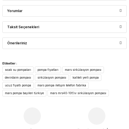
Yorumlar
Taksit Seçenekleri
Bu ürüne ilk yorumu siz yapın!
Önerileriniz
Yorum Yaz
Bu ürünün fiyat bilgisi, resim, ürün açıklamalarında ve diğer
Etiketler :
konularda yetersiz gördüğünüz noktaları öneri formunu
sıcak su pompaları
pompa fiyatları
mars sirkülasyon pompası
kullanarak tarafımıza iletebilirsiniz.
Görüş ve önerileriniz için teşekkür ederiz.
devirdaim pompası
sirkülasyon pompası
kaliteli yerli pompa
ucuz fiyatlı pompa
mars pompa iletişim telefon fabrika
Ürün resmi kalitesiz, bozuk veya görüntülenemiyor.
mars pompa bayileri türkiye
mars mrs40-10f/ıv sirkülasyon pompası
Ürün açıklamasında eksik bilgiler bulunuyor.
Ürün bilgilerinde hatalar bulunuyor.
Ürün fiyatı diğer sitelerden daha pahalı.
Bu ürüne benzer farklı alternatifler olmalı.