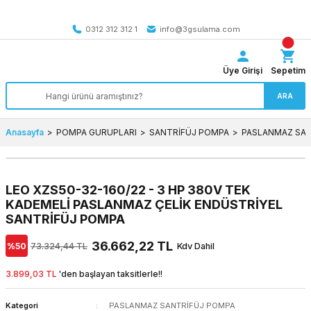
Tüm Türkiye’ye SEÇİLİ ÜRÜNLERDE 4000 TL VE ÜZERİ
kargo bedava
0312 312 312 1
info@3gsulama.com
Üye Girişi
Sepetim
ARA
Anasayfa
POMPA GURUPLARI
SANTRİFÜJ POMPA
PASLANMAZ SAN
LEO XZS50-32-160/22 - 3 HP 380V TEK
KADEMELİ PASLANMAZ ÇELİK ENDÜSTRİYEL
SANTRİFÜJ POMPA
36.662,22 TL
%50
73.324,44 TL
Kdv Dahil
3.899,03 TL
'den başlayan taksitlerle!!
Kategori
PASLANMAZ SANTRİFÜJ POMPA