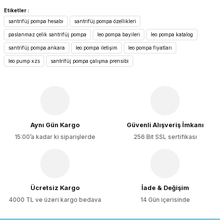
Bu ürünün fiyat bilgisi, resim, ürün açıklamalarında ve diğer
Etiketler :
konularda yetersiz gördüğünüz noktaları öneri formunu
santrifüj pompa hesabı
santrifüj pompa özellikleri
kullanarak tarafımıza iletebilirsiniz.
Görüş ve önerileriniz için teşekkür ederiz.
paslanmaz çelik santrifüj pompa
leo pompa bayileri
leo pompa katalog
santrifüj pompa ankara
leo pompa iletişim
leo pompa fiyatları
Ürün resmi kalitesiz, bozuk veya görüntülenemiyor.
leo pump xzs
santrifüj pompa çalışma prensibi
Ürün açıklamasında eksik bilgiler bulunuyor.
Ürün bilgilerinde hatalar bulunuyor.
Ürün fiyatı diğer sitelerden daha pahalı.
Bu ürüne benzer farklı alternatifler olmalı.
Aynı Gün Kargo
Güvenli Alışveriş İmkanı
15:00’a kadar ki siparişlerde
256 Bit SSL sertifikası
Gönder
Ücretsiz Kargo
İade & Değişim
4000 TL ve üzeri kargo bedava
14 Gün içerisinde