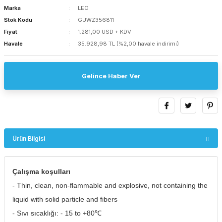
Marka
LEO
Stok Kodu
GUWZ356811
Fiyat
1.281,00 USD + KDV
Havale
35.928,98 TL (%2,00 havale indirimi)
Gelince Haber Ver
Ürün Bilgisi
Çalışma koşulları
- Thin, clean, non-flammable and explosive, not containing the
liquid with solid particle and fibers
- Sıvı sıcaklığı: - 15 to +80℃