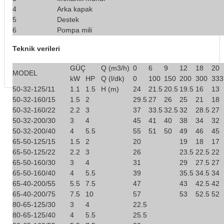
4
Arka kapak
5
Destek
6
Pompa mili
Teknik verileri
GÜÇ
Q (m3/h)
0
6
9
12
18
20
MODEL
kW
HP
Q (l/dk)
0
100
150
200
300
333
50-32-125/11
1.1
1.5
H (m)
24
21.5
20.5
19.5
16
13
50-32-160/15
1.5
2
29.5
27
26
25
21
18
50-32-160/22
2.2
3
37
33.5
32.5
32
28.5
27
50-32-200/30
3
4
45
41
40
38
34
32
50-32-200/40
4
5.5
55
51
50
49
46
45
65-50-125/15
1.5
2
20
19
18
17
65-50-125/22
2.2
3
26
23.5
22.5
22
65-50-160/30
3
4
31
29
27.5
27
65-50-160/40
4
5.5
39
35.5
34.5
34
65-40-200/55
5.5
7.5
47
43
42.5
42
65-40-200/75
7.5
10
57
53
52.5
52
80-65-125/30
3
4
22.5
80-65-125/40
4
5.5
25.5