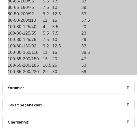
80-65-160/55
5.5
7.5
33
80-65-160/75
7.5
10
39
80-50-200/92
9.2
12.5
53
80-50-200/110
11
15
57.5
100-80-125/40
4
5.5
20
100-80-125/55
5.5
7.5
23
100-80-125/75
7.5
10
29
100-80-160/92
9.2
12.5
33
100-80-160/110
11
15
38.5
100-65-200/150
15
20
47
100-65-200/185
18.5
25
53
100-65-200/220
22
30
58
Yorumlar
Taksit Seçenekleri
Bu ürüne ilk yorumu siz yapın!
Önerileriniz
Yorum Yaz