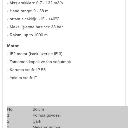
- Akış aralıkları: 0.7 - 132 m3/h
- Head range: 9 - 58 m
- ortam sıcaklığı: -15 - +40℃
- Maks. işletme basıncı: 33 bar
- Rakım: up to 1000 m
Motor
- IE2 motor (istek üzerine IE 3)
- Tamamen kapalı ve fan soğutmalı
- Koruma sınıfı: IP 55
- Yalıtım sınıfı: F
No.
Bölüm
1
Pompa gövdesi
2
Çark
3
Mekanik mühür