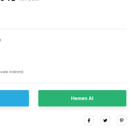
R
ale indirimi)
Hemen Al