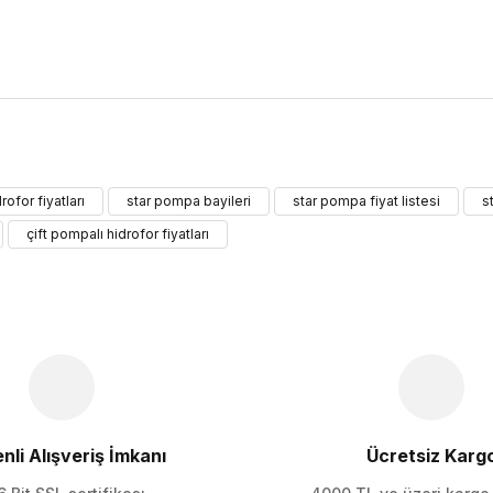
ularda yetersiz gördüğünüz noktaları öneri formunu kullanarak tarafımıza 
rofor fiyatları
star pompa bayileri
star pompa fiyat listesi
s
Bu ürüne ilk yorumu siz yapın!
çift pompalı hidrofor fiyatları
Yorum Yaz
nli Alışveriş İmkanı
Ücretsiz Karg