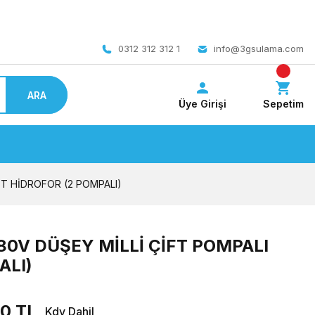
 bedava
0312 312 312 1
info@3gsulama.com
ARA
Üye Girişi
Sepetim
ET HİDROFOR (2 POMPALI)
380V DÜŞEY MİLLİ ÇİFT POMPALI
ALI)
0 TL
Kdv Dahil