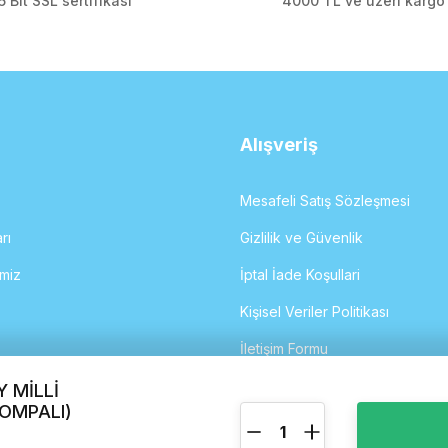
 Bit SSL sertifikası
4000 TL ve üzeri karg
Gönder
Alışveriş
Mesafeli Satış Sözleşmesi
rı
Gizlilik ve Güvenlik
imiz
İptal İade Koşullari
Kişisel Veriler Politikası
İletişim Formu
Y MİLLİ
POMPALI)