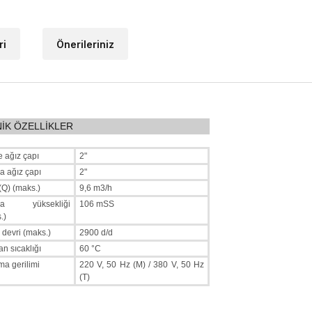
ri
Önerileriniz
İK ÖZELLİKLER
 ağız çapı
2"
 ağız çapı
2"
(Q) (maks.)
9,6 m3/h
ma yüksekliği
106 mSS
.)
 devri (maks.)
2900 d/d
an sıcaklığı
60 °C
ma gerilimi
220 V, 50 Hz (M) / 380 V, 50 Hz
(T)