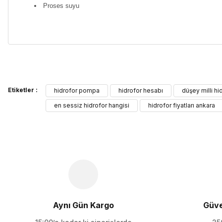
Proses suyu
Bu ürünün fiyat bilgisi, resim, ürün açıklamalarında ve diğer kon
Etiketler :
Görüş ve önerileriniz için teşekkür ederiz.
hidrofor pompa
hidrofor hesabı
düşey milli hid
en sessiz hidrofor hangisi
hidrofor fiyatları ankara
Ürün resmi kalitesiz, bozuk veya görüntülenemiyor.
Ürün açıklamasında eksik bilgiler bulunuyor.
Ürün bilgilerinde hatalar bulunuyor.
Ürün fiyatı diğer sitelerden daha pahalı.
Bu ürüne benzer farklı alternatifler olmalı.
Aynı Gün Kargo
Güve