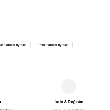
iletebilirsiniz.
tar hidrofor fiyatları
komm hidrofor fiyatları
o
İade & Değişim