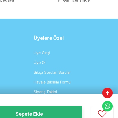
o bedava
14 Gün içerisinde
Üyelere Özel
Üye Girişi
Üye Ol
Sıkça Sorulan Sorular
Havale Bildirim Formu
Sipariş Takibi
Sepete Ekle