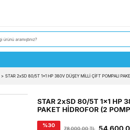
 Türkiye’ye SEÇİLİ ÜRÜNLERDE 4000 TL VE ÜZERİ
kargo
STAR 2xSD 80/5T 1x1 HP 380V DÜŞEY MİLLİ ÇİFT POMPALI PAK
STAR 2xSD 80/5T 1x1 HP 
PAKET HİDROFOR (2 POMP
%30
54.600,0
78.000,00 TL