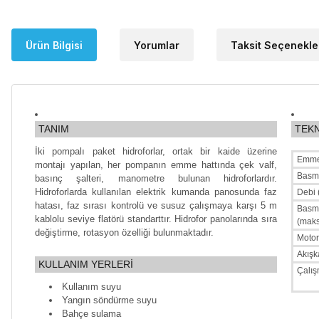
Ürün Bilgisi
Yorumlar
Taksit Seçenekle
TANIM
TEKN
İki pompalı paket hidroforlar, ortak bir kaide üzerine
Emme
montajı yapılan, her pompanın emme hattında çek valf,
Basma
basınç şalteri, manometre bulunan hidroforlardır.
Hidroforlarda kullanılan elektrik kumanda panosunda faz
Debi 
hatası, faz sırası kontrolü ve susuz çalışmaya karşı 5 m
Bas
kablolu seviye flatörü standarttır. Hidrofor panolarında sıra
(maks
değiştirme, rotasyon özelliği bulunmaktadır.
Motor
Akışk
KULLANIM YERLERİ
Çalış
Kullanım suyu
Yangın söndürme suyu
Bahçe sulama