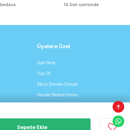
o bedava
14 Gün içerisinde
Üyelere Özel
Üye Girişi
Üye Ol
Sıkça Sorulan Sorular
Havale Bildirim Formu
Sipariş Takibi
Sepete Ekle