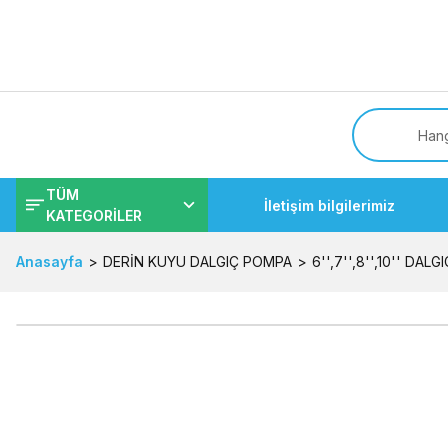
Tüm
TÜM
İletişim bilgilerimiz
KATEGORİLER
Anasayfa
DERİN KUYU DALGIÇ POMPA
6'',7'',8'',10'' DA