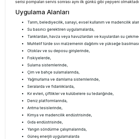
serisi pompaları servis sonrası aynı ilk günkü gibi yepyeni olmaktadır
Uygulama Alanları
Tarım, belediyecilik, sanayi, evsel kullanım ve madencilik alan
Su basıncı gerektiren uygulamalarda,
Tanklardan, havza veya havuzlardan ve kuyulardan su çekme
Muhtelif türde sıvı malzemenin dağıtımı ve yükseğe basılmas
Otoklav ve su deposu girişlerinde,
Fıskiyelerde,
Sulama sistemlerinde,
Çim ve bahçe sulamalarında,
Yağmurlama ve damlama sistemlerinde,
Seralarda ve fidanlıklarda,
Kır evleri, çiftlikler ve kulübelere su tedariğinde,
Deniz platformlarında,
Arıtma tesislerinde,
Kimya ve madencilik endüstrisinde,
Gıda endüstrisinde,
Yangın söndürme çalışmalarında,
Güneş enerjili uygulamalarda