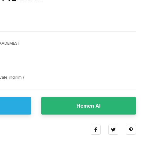
 KADEMESİ
ale indirimi)
Hemen Al