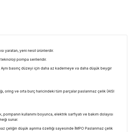
ı yaratan, yeni nesil ürünlerdir.
eknoloji pompa serileridir.
tür. Aynı basınç düzeyi için daha az kademeye va daha düşük beygir
ğı, oring ve orta burç haricindeki tüm parçalar paslanmaz çelik (AISI
lilik, pompanın kullanımı boyunca, elektrik sarfiyatı ve bakım dolayısı
neği sunar.
anmaz çeliğin düşük aşınma özelliği sayesinde İMPO Paslanmaz çelik