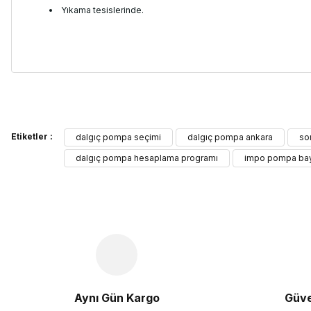
Yıkama tesislerinde.
Bu ürünün fiyat bilgisi, resim, ürün açıklamalarında ve diğer kon
Etiketler :
Görüş ve önerileriniz için teşekkür ederiz.
dalgıç pompa seçimi
dalgıç pompa ankara
so
dalgıç pompa hesaplama programı
impo pompa bayi
Ürün resmi kalitesiz, bozuk veya görüntülenemiyor.
Ürün açıklamasında eksik bilgiler bulunuyor.
Ürün bilgilerinde hatalar bulunuyor.
Ürün fiyatı diğer sitelerden daha pahalı.
Bu ürüne benzer farklı alternatifler olmalı.
Aynı Gün Kargo
Güve