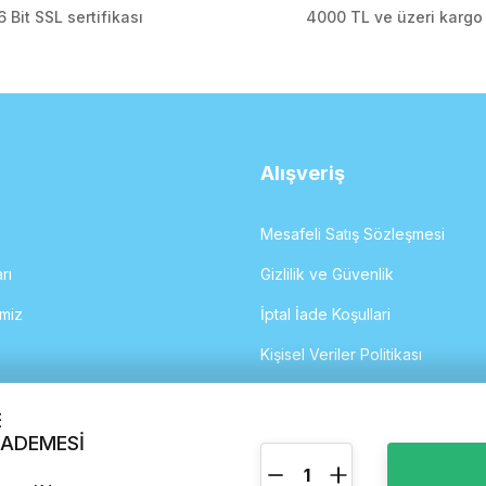
 Bit SSL sertifikası
4000 TL ve üzeri karg
Gönder
Alışveriş
Mesafeli Satış Sözleşmesi
rı
Gizlilik ve Güvenlik
imiz
İptal İade Koşullari
Kişisel Veriler Politikası
İletişim Formu
E
KADEMESİ