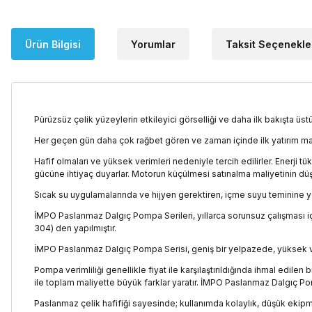
Ürün Bilgisi
Yorumlar
Taksit Seçenekle
Pürüzsüz çelik yüzeylerin etkileyici görselliği ve daha ilk bakışta üst
Her geçen gün daha çok rağbet gören ve zaman içinde ilk yatırım ma
Hafif olmaları ve yüksek verimleri nedeniyle tercih edilirler. Enerj
gücüne ihtiyaç duyarlar. Motorun küçülmesi satınalma maliyetinin düşm
Sıcak su uygulamalarında ve hijyen gerektiren, içme suyu teminine yöne
İMPO Paslanmaz Dalgıç Pompa Serileri, yıllarca sorunsuz çalışması için
304) den yapılmıştır.
İMPO Paslanmaz Dalgıç Pompa Serisi, geniş bir yelpazede, yüksek v
Pompa verimliliği genellikle fiyat ile karşılaştırıldığında ihmal edilen 
ile toplam maliyette büyük farklar yaratır. İMPO Paslanmaz Dalgıç Po
Paslanmaz çelik hafifiği sayesinde; kullanımda kolaylık, düşük ekip