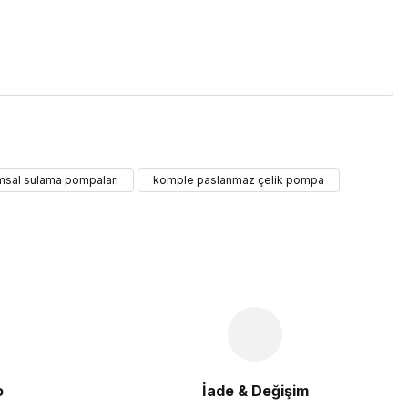
iletebilirsiniz.
ımsal sulama pompaları
komple paslanmaz çelik pompa
o
İade & Değişim