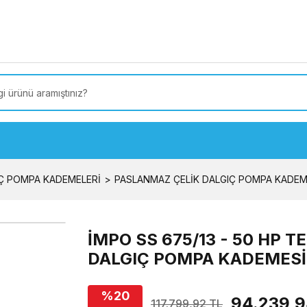
 Türkiye’ye SEÇİLİ ÜRÜNLERDE 4000 TL VE ÜZERİ
kargo
LGIÇ POMPA KADEMELERİ
PASLANMAZ ÇELİK DALGIÇ POMPA KADEM
İMPO SS 675/13 - 50 HP
DALGIÇ POMPA KADEMESİ
%20
94.239,9
117.799,92 TL