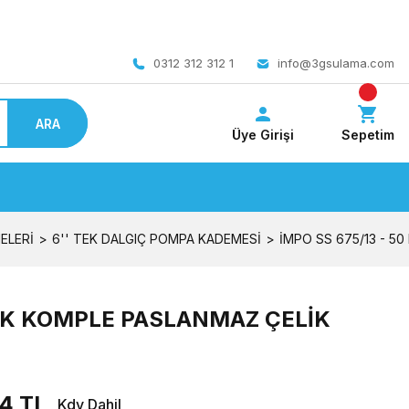
 bedava
0312 312 312 1
info@3gsulama.com
ARA
Üye Girişi
Sepetim
ELERİ
6'' TEK DALGIÇ POMPA KADEMESİ
İMPO SS 675/13 - 5
 TEK KOMPLE PASLANMAZ ÇELİK
4 TL
Kdv Dahil