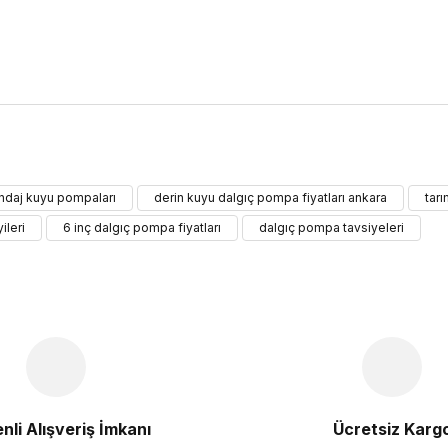
ularda yetersiz gördüğünüz noktaları öneri formunu kullanarak tarafımıza 
ndaj kuyu pompaları
derin kuyu dalgıç pompa fiyatları ankara
tar
Bu ürüne ilk yorumu siz yapın!
leri
6 inç dalgıç pompa fiyatları
dalgıç pompa tavsiyeleri
Yorum Yaz
nli Alışveriş İmkanı
Ücretsiz Karg