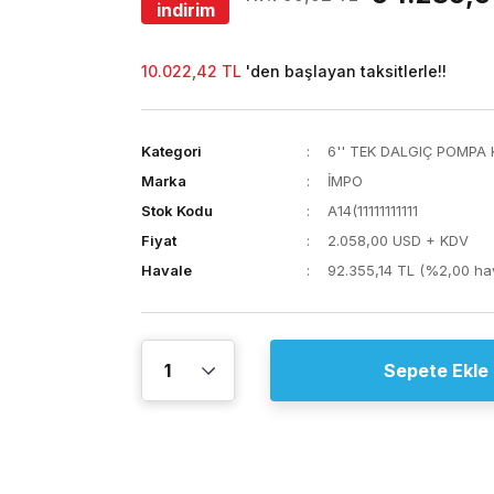
indirim
10.022,42 TL
'den başlayan taksitlerle!!
Kategori
6'' TEK DALGIÇ POMPA
Marka
İMPO
Stok Kodu
A14(11111111111
Fiyat
2.058,00 USD + KDV
Havale
92.355,14 TL (%2,00 hav
Sepete Ekle