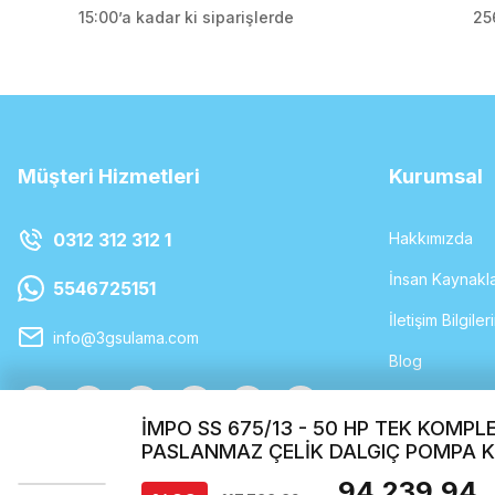
15:00’a kadar ki siparişlerde
256
Müşteri Hizmetleri
Kurumsal
0312 312 312 1
Hakkımızda
İnsan Kaynakla
5546725151
İletişim Bilgiler
info@3gsulama.com
Blog
Havale Formu
İMPO SS 675/13 - 50 HP TEK KOMPL
PASLANMAZ ÇELİK DALGIÇ POMPA 
94.239,94