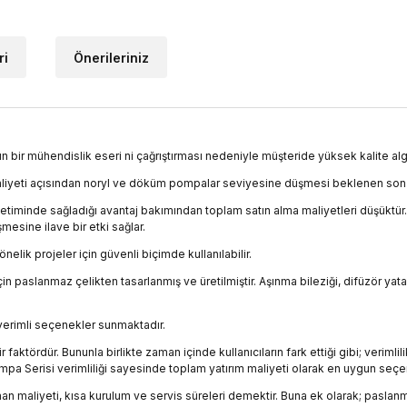
ri
Önerileriniz
ün bir mühendislik eseri ni çağrıştırması nedeniyle müşteride yüksek kalite algıs
liyeti açısından noryl ve döküm pompalar seviyesine düşmesi beklenen son t
i tüketiminde sağladığı avantaj bakımından toplam satın alma maliyetleri düşük
esine ilave bir etki sağlar.
lik projeler için güvenli biçimde kullanılabilir.
 paslanmaz çelikten tasarlanmış ve üretilmiştir. Aşınma bileziği, difüzör yata
erimli seçenekler sunmaktadır.
bir faktördür. Bununla birlikte zaman içinde kullanıcıların fark ettiği gibi; verim
mpa Serisi verimliliği sayesinde toplam yatırım maliyeti olarak en uygun seçe
man maliyeti, kısa kurulum ve servis süreleri demektir. Buna ek olarak; pasl