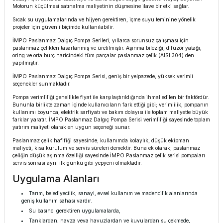
Motorun küçülmesi satınalma maliyetinin düşmesine ilave bir etki sağlar.
Sıcak su uygulamalarında ve hijyen gerektiren, içme suyu teminine yönelik
projeler için güvenli biçimde kullanılabilir.
İMPO Paslanmaz Dalgıç Pompa Serileri, yıllarca sorunsuz çalışması için
paslanmaz çelikten tasarlanmış ve üretilmiştir. Aşınma bileziği, difüzör yatağı,
oring ve orta burç haricindeki tüm parçalar paslanmaz çelik (AISI 304) den
yapılmıştır.
İMPO Paslanmaz Dalgıç Pompa Serisi, geniş bir yelpazede, yüksek verimli
seçenekler sunmaktadır.
Pompa verimliliği genellikle fiyat ile karşılaştırıldığında ihmal edilen bir faktördür.
Bununla birlikte zaman içinde kullanıcıların fark ettiği gibi; verimlilik, pompanın
kullanımı boyunca, elektrik sarfiyatı ve bakım dolayısı ile toplam maliyette büyük
farklar yaratır. İMPO Paslanmaz Dalgıç Pompa Serisi verimliliği sayesinde toplam
yatırım maliyeti olarak en uygun seçeneği sunar.
Paslanmaz çelik hafifiği sayesinde; kullanımda kolaylık, düşük ekipman
maliyeti, kısa kurulum ve servis süreleri demektir. Buna ek olarak; paslanmaz
çeliğin düşük aşınma özelliği sayesinde İMPO Paslanmaz çelik serisi pompaları
servis sonrası aynı ilk günkü gibi yepyeni olmaktadır.
Uygulama Alanları
Tarım, belediyecilik, sanayi, evsel kullanım ve madencilik alanlarında
geniş kullanım sahası vardır.
Su basıncı gerektiren uygulamalarda,
Tanklardan, havza veya havuzlardan ve kuyulardan su çekmede,