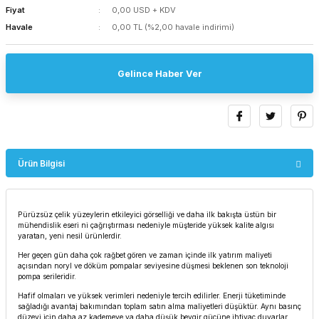
Fiyat
0,00 USD + KDV
Havale
0,00 TL (%2,00 havale indirimi)
Gelince Haber Ver
Ürün Bilgisi
Pürüzsüz çelik yüzeylerin etkileyici görselliği ve daha ilk bakışta üstün bir
mühendislik eseri ni çağrıştırması nedeniyle müşteride yüksek kalite algısı
yaratan, yeni nesil ürünlerdir.
Her geçen gün daha çok rağbet gören ve zaman içinde ilk yatırım maliyeti
açısından noryl ve döküm pompalar seviyesine düşmesi beklenen son teknoloji
pompa serileridir.
Hafif olmaları ve yüksek verimleri nedeniyle tercih edilirler. Enerji tüketiminde
sağladığı avantaj bakımından toplam satın alma maliyetleri düşüktür. Aynı basınç
düzeyi için daha az kademeye va daha düşük beygir gücüne ihtiyaç duyarlar.