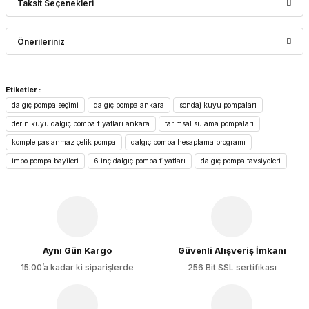
Taksit Seçenekleri
Bu ürüne ilk yorumu siz yapın!
Önerileriniz
Yorum Yaz
Bu ürünün fiyat bilgisi, resim, ürün açıklamalarında ve diğer
Etiketler :
konularda yetersiz gördüğünüz noktaları öneri formunu
dalgıç pompa seçimi
dalgıç pompa ankara
sondaj kuyu pompaları
kullanarak tarafımıza iletebilirsiniz.
Görüş ve önerileriniz için teşekkür ederiz.
derin kuyu dalgıç pompa fiyatları ankara
tarımsal sulama pompaları
komple paslanmaz çelik pompa
dalgıç pompa hesaplama programı
Ürün resmi kalitesiz, bozuk veya görüntülenemiyor.
impo pompa bayileri
6 inç dalgıç pompa fiyatları
dalgıç pompa tavsiyeleri
Ürün açıklamasında eksik bilgiler bulunuyor.
Ürün bilgilerinde hatalar bulunuyor.
Ürün fiyatı diğer sitelerden daha pahalı.
Bu ürüne benzer farklı alternatifler olmalı.
Aynı Gün Kargo
Güvenli Alışveriş İmkanı
15:00’a kadar ki siparişlerde
256 Bit SSL sertifikası