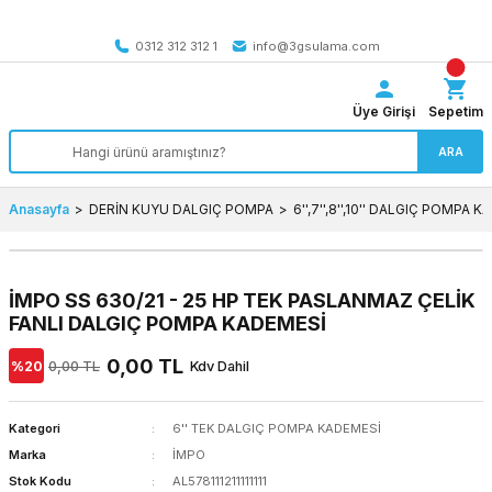
Tüm Türkiye’ye SEÇİLİ ÜRÜNLERDE 4000 TL VE ÜZERİ
kargo bedava
0312 312 312 1
info@3gsulama.com
Üye Girişi
Sepetim
ARA
Anasayfa
DERİN KUYU DALGIÇ POMPA
6'',7'',8'',10'' DALGIÇ POMPA 
İMPO SS 630/21 - 25 HP TEK PASLANMAZ ÇELİK
FANLI DALGIÇ POMPA KADEMESİ
0,00 TL
%20
0,00 TL
Kdv Dahil
Kategori
6'' TEK DALGIÇ POMPA KADEMESİ
Marka
İMPO
Stok Kodu
AL578111211111111