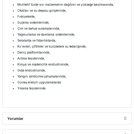
Muhtelif türde sıvı malzemenin dağıtımı ve yükseğe basılmasında,
Otoklav ve su deposu girişlerinde,
Fıskiyelerde,
Sulama sistemlerinde,
Çim ve bahçe sulamalarında,
Yağmurlama ve damlama sistemlerinde,
Seralarda ve fidanlıklarda,
Kır evleri, çiftlikler ve kulübelere su tedariğinde,
Deniz platformlarında,
Arıtma tesislerinde,
Kimya ve madencilik endüstrisinde,
Gıda endüstrisinde,
Yangın söndürme çalışmalarında,
Güneş enerjili uygulamalarda
Yıkama tesislerinde.
Yorumlar