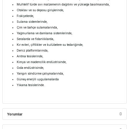
Muhtelif türde sıvı malzemenin dağıtımı ve yükseğe basılmasında,
Otoklav ve su deposu girişlerinde,
Fıskiyelerde,
Sulama sistemlerinde,
Çim ve bahçe sulamalarında,
Yağmurlama ve damlama sistemlerinde,
Seralarda ve fidanlıklarda,
Kır evleri, çiftlikler ve kulübelere su tedariğinde,
Deniz platformlarında,
Arıtma tesislerinde,
Kimya ve madencilik endüstrisinde,
Gıda endüstrisinde,
Yangın söndürme çalışmalarında,
Güneş enerjili uygulamalarda
Yıkama tesislerinde.
Yorumlar