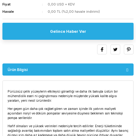
Fiyat
0,00 USD + KDV
Havale
0,00 TL (%2,00 havale indirimi)
Gelince Haber Ver
Ürün Bilgisi
Pürüzsüz çelik yüzeylerin etkileyici görselliği ve daha ilk bakışta üstün bir
mühendislik eseri ni çağrıştırması nedeniyle müşteride yüksek kalite algısı
yaratan, yeni nesil ürünlerdir.
Her geçen gün daha çok rağbet gören ve zaman içinde ilk yatırım maliyeti
açısından noryl ve döküm pompalar seviyesine düşmesi beklenen son teknoloji
pompa serileridir.
Hafif olmaları ve yüksek verimleri nedeniyle tercih edilirler. Enerji tüketiminde
sağladığı avantaj bakımından toplam satın alma maliyetleri düşüktür. Aynı basınç
düzeyi için daha az kademeye va daha düşük beygir gücüne ihtiyaç duyarlar.