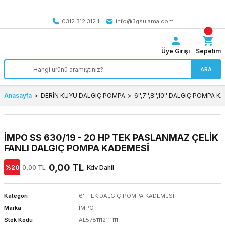
Tüm Türkiye’ye SEÇİLİ ÜRÜNLERDE 4000 TL VE ÜZERİ
kargo bedava
0312 312 312 1
info@3gsulama.com
Üye Girişi
Sepetim
ARA
Anasayfa
DERİN KUYU DALGIÇ POMPA
6'',7'',8'',10'' DALGIÇ POMPA 
İMPO SS 630/19 - 20 HP TEK PASLANMAZ ÇELİK
FANLI DALGIÇ POMPA KADEMESİ
0,00 TL
%20
0,00 TL
Kdv Dahil
Kategori
6'' TEK DALGIÇ POMPA KADEMESİ
Marka
İMPO
Stok Kodu
AL5781112111111