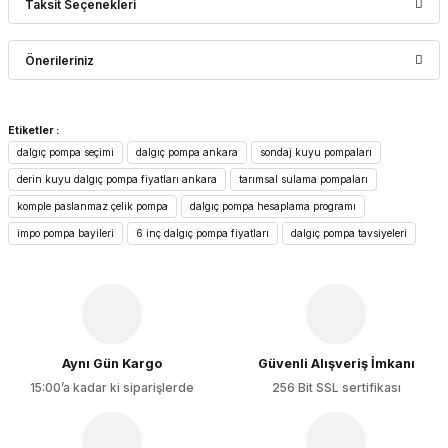
Taksit Seçenekleri
Bu ürüne ilk yorumu siz yapın!
Önerileriniz
Yorum Yaz
Bu ürünün fiyat bilgisi, resim, ürün açıklamalarında ve diğer
Etiketler :
konularda yetersiz gördüğünüz noktaları öneri formunu
dalgıç pompa seçimi
dalgıç pompa ankara
sondaj kuyu pompaları
kullanarak tarafımıza iletebilirsiniz.
Görüş ve önerileriniz için teşekkür ederiz.
derin kuyu dalgıç pompa fiyatları ankara
tarımsal sulama pompaları
komple paslanmaz çelik pompa
dalgıç pompa hesaplama programı
Ürün resmi kalitesiz, bozuk veya görüntülenemiyor.
impo pompa bayileri
6 inç dalgıç pompa fiyatları
dalgıç pompa tavsiyeleri
Ürün açıklamasında eksik bilgiler bulunuyor.
Ürün bilgilerinde hatalar bulunuyor.
Ürün fiyatı diğer sitelerden daha pahalı.
Bu ürüne benzer farklı alternatifler olmalı.
Aynı Gün Kargo
Güvenli Alışveriş İmkanı
15:00’a kadar ki siparişlerde
256 Bit SSL sertifikası