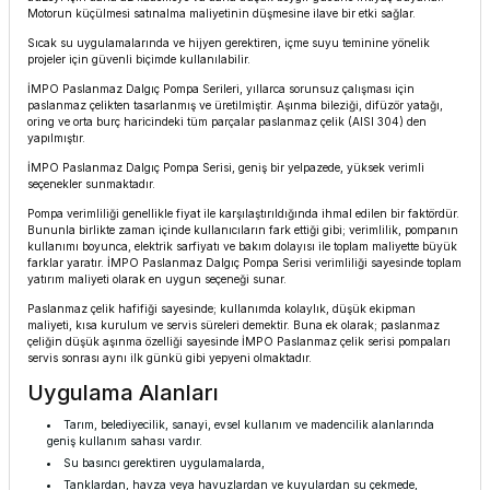
Motorun küçülmesi satınalma maliyetinin düşmesine ilave bir etki sağlar.
Sıcak su uygulamalarında ve hijyen gerektiren, içme suyu teminine yönelik
projeler için güvenli biçimde kullanılabilir.
İMPO Paslanmaz Dalgıç Pompa Serileri, yıllarca sorunsuz çalışması için
paslanmaz çelikten tasarlanmış ve üretilmiştir. Aşınma bileziği, difüzör yatağı,
oring ve orta burç haricindeki tüm parçalar paslanmaz çelik (AISI 304) den
yapılmıştır.
İMPO Paslanmaz Dalgıç Pompa Serisi, geniş bir yelpazede, yüksek verimli
seçenekler sunmaktadır.
Pompa verimliliği genellikle fiyat ile karşılaştırıldığında ihmal edilen bir faktördür.
Bununla birlikte zaman içinde kullanıcıların fark ettiği gibi; verimlilik, pompanın
kullanımı boyunca, elektrik sarfiyatı ve bakım dolayısı ile toplam maliyette büyük
farklar yaratır. İMPO Paslanmaz Dalgıç Pompa Serisi verimliliği sayesinde toplam
yatırım maliyeti olarak en uygun seçeneği sunar.
Paslanmaz çelik hafifiği sayesinde; kullanımda kolaylık, düşük ekipman
maliyeti, kısa kurulum ve servis süreleri demektir. Buna ek olarak; paslanmaz
çeliğin düşük aşınma özelliği sayesinde İMPO Paslanmaz çelik serisi pompaları
servis sonrası aynı ilk günkü gibi yepyeni olmaktadır.
Uygulama Alanları
Tarım, belediyecilik, sanayi, evsel kullanım ve madencilik alanlarında
geniş kullanım sahası vardır.
Su basıncı gerektiren uygulamalarda,
Tanklardan, havza veya havuzlardan ve kuyulardan su çekmede,