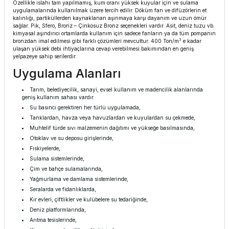
Özellikle ıslahı tam yapılmamış, kum oranı yüksek kuyular için ve sulama
uygulamalarında kullanılmak üzere tercih edilir. Döküm fan ve difüzörlerin et
kalınlığı, partiküllerden kaynaklanan aşınmaya karşı dayanım ve uzun ömür
sağlar. Pik, Sfero, Bronz – Çinkosuz Bronz seçenekleri vardır. Asit, deniz tuzu vb.
kimyasal aşındırıcı ortamlarda kullanım için sadece fanların ya da tüm pompanın
3
bronzdan imal edilmesi gibi farklı çözümleri mevcuttur. 400 Ton/m
e kadar
ulaşan yüksek debi ihtiyaçlarına cevap verebilmesi bakımından en geniş
yelpazeye sahip serilerdir.
Uygulama Alanları
Tarım, belediyecilik, sanayi, evsel kullanım ve madencilik alanlarında
geniş kullanım sahası vardır.
Su basıncı gerektiren her türlü uygulamada,
Tanklardan, havza veya havuzlardan ve kuyulardan su çekmede,
Muhtelif türde sıvı malzemenin dağıtımı ve yükseğe basılmasında,
Otoklav ve su deposu girişlerinde,
Fıskiyelerde,
Sulama sistemlerinde,
Çim ve bahçe sulamalarında,
Yağmurlama ve damlama sistemlerinde,
Seralarda ve fidanlıklarda,
Kır evleri, çiftlikler ve kulübelere su tedariğinde,
Deniz platformlarında,
Arıtma tesislerinde,