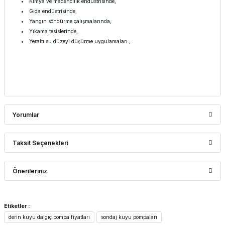
Kimya ve madencilik endüstrisinde,
Gıda endüstrisinde,
Yangın söndürme çalışmalarında,
Yıkama tesislerinde,
Yeraltı su düzeyi düşürme uygulamaları.,
Yorumlar
Taksit Seçenekleri
Bu ürüne ilk yorumu siz yapın!
Önerileriniz
Yorum Yaz
Bu ürünün fiyat bilgisi, resim, ürün açıklamalarında ve diğer
Etiketler :
konularda yetersiz gördüğünüz noktaları öneri formunu
derin kuyu dalgıç pompa fiyatları
sondaj kuyu pompaları
kullanarak tarafımıza iletebilirsiniz.