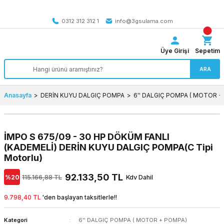
Tüm Türkiye’ye SEÇİLİ ÜRÜNLERDE 4000 TL VE ÜZERİ
kargo bedava
0312 312 312 1
info@3gsulama.com
Üye Girişi
Sepetim
ARA
Anasayfa
DERİN KUYU DALGIÇ POMPA
6'' DALGIÇ POMPA ( MOTOR +
İMPO S 675/09 - 30 HP DÖKÜM FANLI
(KADEMELİ) DERİN KUYU DALGIÇ POMPA(C Tipi
Motorlu)
92.133,50 TL
%20
115.166,88 TL
Kdv Dahil
9.798,40 TL
'den başlayan taksitlerle!!
Kategori
6'' DALGIÇ POMPA ( MOTOR + POMPA)