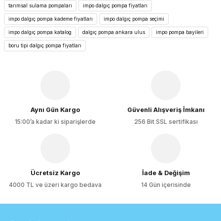
Görüş ve önerileriniz için teşekkür ederiz.
tarımsal sulama pompaları
impo dalgıç pompa fiyatları
impo dalgıç pompa kademe fiyatları
impo dalgıç pompa seçimi
Ürün resmi kalitesiz, bozuk veya görüntülenemiyor.
impo dalgıç pompa katalog
dalgıç pompa ankara ulus
impo pompa bayileri
Ürün açıklamasında eksik bilgiler bulunuyor.
boru tipi dalgıç pompa fiyatları
Ürün bilgilerinde hatalar bulunuyor.
Ürün fiyatı diğer sitelerden daha pahalı.
Bu ürüne benzer farklı alternatifler olmalı.
Aynı Gün Kargo
Güvenli Alışveriş İmkanı
15:00’a kadar ki siparişlerde
256 Bit SSL sertifikası
Gönder
Ücretsiz Kargo
İade & Değişim
4000 TL ve üzeri kargo bedava
14 Gün içerisinde