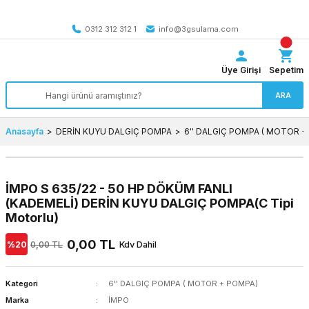
Tüm Türkiye’ye SEÇİLİ ÜRÜNLERDE 4000 TL VE ÜZERİ
kargo bedava
0312 312 312 1
info@3gsulama.com
Üye Girişi
Sepetim
ARA
Anasayfa
DERİN KUYU DALGIÇ POMPA
6'' DALGIÇ POMPA ( MOTOR +
İMPO S 635/22 - 50 HP DÖKÜM FANLI
(KADEMELİ) DERİN KUYU DALGIÇ POMPA(C Tipi
Motorlu)
0,00 TL
%20
0,00 TL
Kdv Dahil
Kategori
6'' DALGIÇ POMPA ( MOTOR + POMPA)
Marka
İMPO