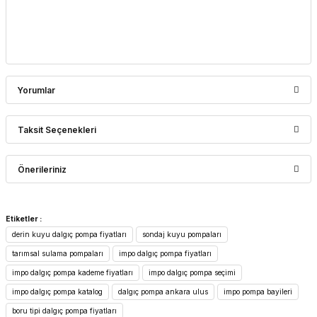
Yorumlar
Taksit Seçenekleri
Bu ürüne ilk yorumu siz yapın!
Önerileriniz
Yorum Yaz
Bu ürünün fiyat bilgisi, resim, ürün açıklamalarında ve diğer
Etiketler :
konularda yetersiz gördüğünüz noktaları öneri formunu
derin kuyu dalgıç pompa fiyatları
sondaj kuyu pompaları
kullanarak tarafımıza iletebilirsiniz.
Görüş ve önerileriniz için teşekkür ederiz.
tarımsal sulama pompaları
impo dalgıç pompa fiyatları
impo dalgıç pompa kademe fiyatları
impo dalgıç pompa seçimi
Ürün resmi kalitesiz, bozuk veya görüntülenemiyor.
impo dalgıç pompa katalog
dalgıç pompa ankara ulus
impo pompa bayileri
Ürün açıklamasında eksik bilgiler bulunuyor.
boru tipi dalgıç pompa fiyatları