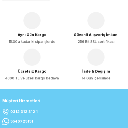
Ürün bilgilerinde hatalar bulunuyor.
Ürün fiyatı diğer sitelerden daha pahalı.
Bu ürüne benzer farklı alternatifler olmalı.
Aynı Gün Kargo
Güvenli Alışveriş İmkanı
15:00’a kadar ki siparişlerde
256 Bit SSL sertifikası
Gönder
Ücretsiz Kargo
İade & Değişim
4000 TL ve üzeri kargo bedava
14 Gün içerisinde
Müşteri Hizmetleri
0312 312 312 1
5546725151