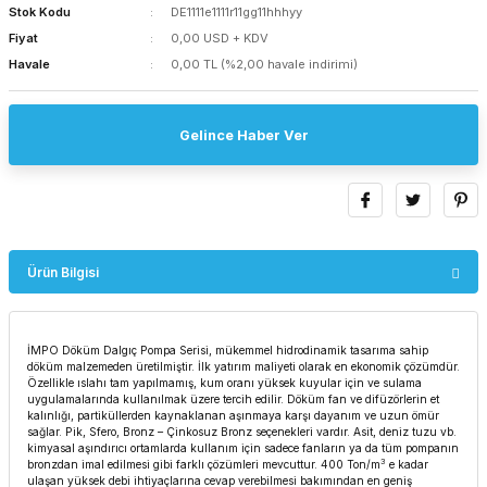
Stok Kodu
DE1111e1111r11gg11hhhyy
Fiyat
0,00 USD + KDV
Havale
0,00 TL (%2,00 havale indirimi)
Gelince Haber Ver
Ürün Bilgisi
İMPO Döküm Dalgıç Pompa Serisi, mükemmel hidrodinamik tasarıma sahip
döküm malzemeden üretilmiştir. İlk yatırım maliyeti olarak en ekonomik çözümdür.
Özellikle ıslahı tam yapılmamış, kum oranı yüksek kuyular için ve sulama
uygulamalarında kullanılmak üzere tercih edilir. Döküm fan ve difüzörlerin et
kalınlığı, partiküllerden kaynaklanan aşınmaya karşı dayanım ve uzun ömür
sağlar. Pik, Sfero, Bronz – Çinkosuz Bronz seçenekleri vardır. Asit, deniz tuzu vb.
kimyasal aşındırıcı ortamlarda kullanım için sadece fanların ya da tüm pompanın
3
bronzdan imal edilmesi gibi farklı çözümleri mevcuttur. 400 Ton/m
e kadar
ulaşan yüksek debi ihtiyaçlarına cevap verebilmesi bakımından en geniş