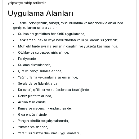
yelpazeye sahip serilerdir.
Uygulama Alanları
Tarım, belediyecilik, sanayi, evsel kullanım ve madencilik alanlarında
geniş kullanım sahası vardır.
Su basıncı gerektiren her türlü uygulamada,
Tanklardan, havza veya havuzlardan ve kuyulardan su çekmede,
Muhtelif türde sıvı malzemenin dağıtımı ve yükseğe basılmasında,
Otoklav ve su deposu girişlerinde,
Fıskiyelerde,
Sulama sistemlerinde,
Çim ve bahçe sulamalarında,
Yağmurlama ve damlama sistemlerinde,
Seralarda ve fidanlıklarda,
Kır evleri, çiftlikler ve kulübelere su tedariğinde,
Deniz platformlarında,
Arıtma tesislerinde,
Kimya ve madencilik endüstrisinde,
Gıda endüstrisinde,
Yangın söndürme çalışmalarında,
Yıkama tesislerinde,
Yeraltı su düzeyi düşürme uygulamaları.,