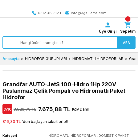
Tüm Türkiye’ye SEÇİLİ ÜRÜNLERDE 4000 TL VE ÜZERİ
kargo bedava
0312 312 312 1
info@3gsulama.com
Üye Girişi
Sepetim
ARA
Anasayfa
HİDROFOR GURUPLARI
HİDROMATLI HİDROFORLAR
Gran
Grandfar AUTO-JetS 100-Hidro 1Hp 220V
Paslanmaz Çelik Pompalı ve Hidromatlı Paket
Hidrofor
7.675,88 TL
%10
8.528,76 TL
Kdv Dahil
816,33 TL
'den başlayan taksitlerle!!
Kategori
HİDROMATLI HİDROFORLAR
,
DOMESTİK PAKET