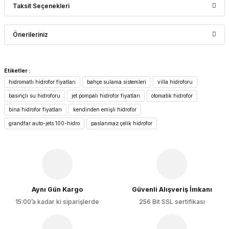
Taksit Seçenekleri
Bu ürüne ilk yorumu siz yapın!
Önerileriniz
Yorum Yaz
Bu ürünün fiyat bilgisi, resim, ürün açıklamalarında ve diğer
Etiketler :
konularda yetersiz gördüğünüz noktaları öneri formunu
hidromatlı hidrofor fiyatları
bahçe sulama sistemleri
villa hidroforu
kullanarak tarafımıza iletebilirsiniz.
Görüş ve önerileriniz için teşekkür ederiz.
basınçlı su hidroforu
jet pompalı hidrofor fiyatları
otomatik hidrofor
bina hidrofor fiyatları
kendinden emişli hidrofor
Ürün resmi kalitesiz, bozuk veya görüntülenemiyor.
grandfar auto-jets 100-hidro
paslanmaz çelik hidrofor
Ürün açıklamasında eksik bilgiler bulunuyor.
Ürün bilgilerinde hatalar bulunuyor.
Ürün fiyatı diğer sitelerden daha pahalı.
Bu ürüne benzer farklı alternatifler olmalı.
Aynı Gün Kargo
Güvenli Alışveriş İmkanı
15:00’a kadar ki siparişlerde
256 Bit SSL sertifikası