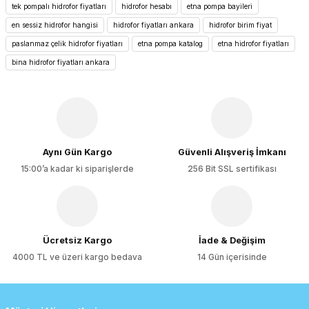
tek pompalı hidrofor fiyatları
hidrofor hesabı
etna pompa bayileri
kullanarak tarafımıza iletebilirsiniz.
Görüş ve önerileriniz için teşekkür ederiz.
en sessiz hidrofor hangisi
hidrofor fiyatları ankara
hidrofor birim fiyat
paslanmaz çelik hidrofor fiyatları
etna pompa katalog
etna hidrofor fiyatları
Ürün resmi kalitesiz, bozuk veya görüntülenemiyor.
bina hidrofor fiyatları ankara
Ürün açıklamasında eksik bilgiler bulunuyor.
Ürün bilgilerinde hatalar bulunuyor.
Ürün fiyatı diğer sitelerden daha pahalı.
Bu ürüne benzer farklı alternatifler olmalı.
Aynı Gün Kargo
Güvenli Alışveriş İmkanı
15:00’a kadar ki siparişlerde
256 Bit SSL sertifikası
Gönder
Ücretsiz Kargo
İade & Değişim
4000 TL ve üzeri kargo bedava
14 Gün içerisinde