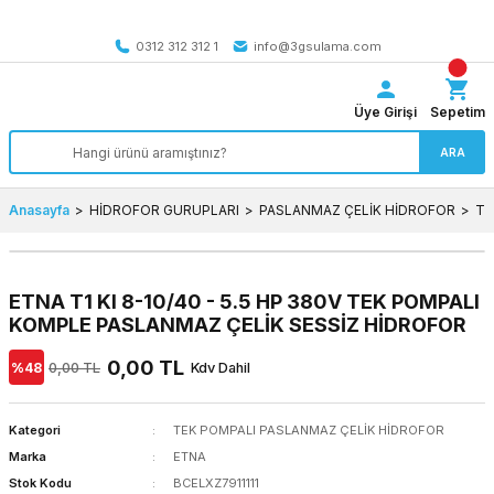
Tüm Türkiye’ye SEÇİLİ ÜRÜNLERDE 4000 TL VE ÜZERİ
kargo bedava
0312 312 312 1
info@3gsulama.com
Üye Girişi
Sepetim
ARA
Anasayfa
HİDROFOR GURUPLARI
PASLANMAZ ÇELİK HİDROFOR
TE
ETNA T1 KI 8-10/40 - 5.5 HP 380V TEK POMPALI
KOMPLE PASLANMAZ ÇELİK SESSİZ HİDROFOR
0,00 TL
%48
0,00 TL
Kdv Dahil
Kategori
TEK POMPALI PASLANMAZ ÇELİK HİDROFOR
Marka
ETNA
Stok Kodu
BCELXZ7911111