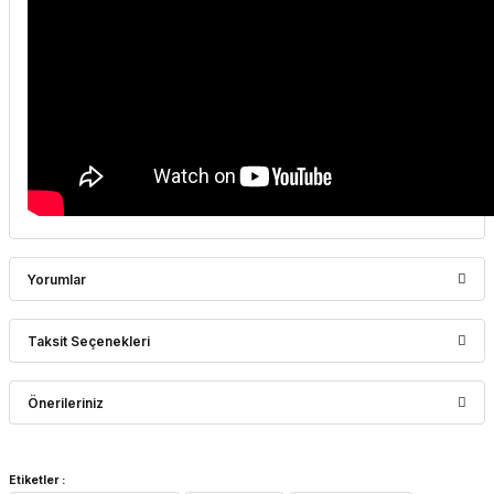
Yorumlar
Taksit Seçenekleri
Bu ürüne ilk yorumu siz yapın!
Önerileriniz
Yorum Yaz
Bu ürünün fiyat bilgisi, resim, ürün açıklamalarında ve diğer
Etiketler :
konularda yetersiz gördüğünüz noktaları öneri formunu