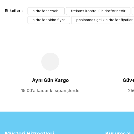
Bu ürünün fiyat bilgisi, resim, ürün açıklamalarında ve diğer kon
Etiketler :
Görüş ve önerileriniz için teşekkür ederiz.
hidrofor hesabı
frekans kontrollü hidrofor nedir
hidrofor birim fiyat
paslanmaz çelik hidrofor fiyatları
Ürün resmi kalitesiz, bozuk veya görüntülenemiyor.
Ürün açıklamasında eksik bilgiler bulunuyor.
Ürün bilgilerinde hatalar bulunuyor.
Ürün fiyatı diğer sitelerden daha pahalı.
Bu ürüne benzer farklı alternatifler olmalı.
Aynı Gün Kargo
Güve
15:00’a kadar ki siparişlerde
256
Müşteri Hizmetleri
Kurumsal