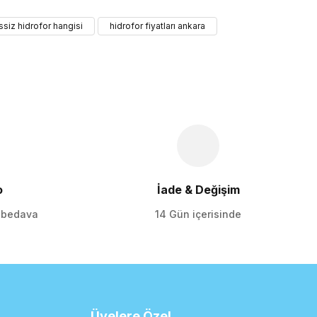
iletebilirsiniz.
ssiz hidrofor hangisi
hidrofor fiyatları ankara
o
İade & Değişim
o bedava
14 Gün içerisinde
Üyelere Özel