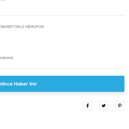
KONVERTÖRLÜ HİDROFOR
ndirimi)
elince Haber Ver