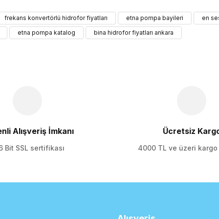
ularda yetersiz gördüğünüz noktaları öneri formunu kullanarak tarafımıza 
frekans konvertörlü hidrofor fiyatları
etna pompa bayileri
en se
Bu ürüne ilk yorumu siz yapın!
etna pompa katalog
bina hidrofor fiyatları ankara
Yorum Yaz
nli Alışveriş İmkanı
Ücretsiz Karg
 Bit SSL sertifikası
4000 TL ve üzeri karg
Gönder
Alışveriş