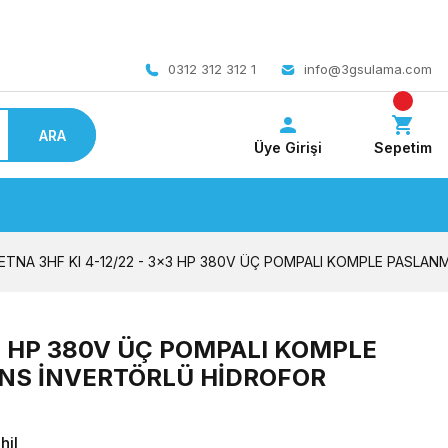
 bedava
0312 312 312 1
info@3gsulama.com
ARA
Üye Girişi
Sepetim
ETNA 3HF KI 4-12/22 - 3x3 HP 380V ÜÇ POMPALI KOMPLE PASLA
x3 HP 380V ÜÇ POMPALI KOMPLE
NS İNVERTÖRLÜ HİDROFOR
hil