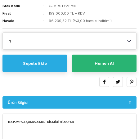
Stok Kodu
CJMRSTY211re6
Fiyat
159.000,00 TL + KDV
Havale
96.239,52 TL (%3,00 havale indirimi)
Sepete Ekle
Hemen Al
Ürün Bilgisi
TEK POMPALI, ÇOK KADEMELİ, DİK MİLLİ HİDROFOR