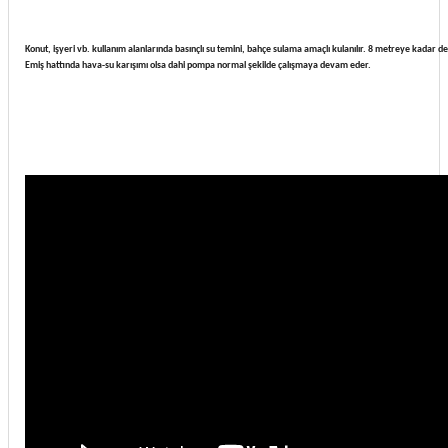
Konut, işyeri vb. kullanım alanlarında basınçlı su temini, bahçe sulama amaçlı kulanılır. 8 metreye kadar de
Emiş hattında hava-su karışımı olsa dahi pompa normal şekilde çalışmaya devam eder.