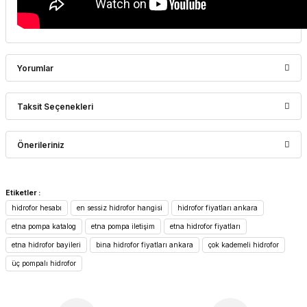
Yorumlar
Taksit Seçenekleri
Bu ürüne ilk yorumu siz yapın!
Önerileriniz
Yorum Yaz
Bu ürünün fiyat bilgisi, resim, ürün açıklamalarında ve diğer
Etiketler :
konularda yetersiz gördüğünüz noktaları öneri formunu
hidrofor hesabı
en sessiz hidrofor hangisi
hidrofor fiyatları ankara
kullanarak tarafımıza iletebilirsiniz.
Görüş ve önerileriniz için teşekkür ederiz.
etna pompa katalog
etna pompa iletişim
etna hidrofor fiyatları
etna hidrofor bayileri
bina hidrofor fiyatları ankara
çok kademeli hidrofor
Ürün resmi kalitesiz, bozuk veya görüntülenemiyor.
üç pompalı hidrofor
Ürün açıklamasında eksik bilgiler bulunuyor.
Ürün bilgilerinde hatalar bulunuyor.