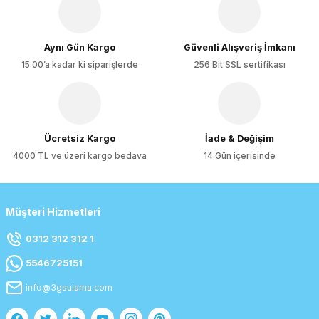
Ürün fiyatı diğer sitelerden daha pahalı.
Bu ürüne benzer farklı alternatifler olmalı.
Aynı Gün Kargo
Güvenli Alışveriş İmkanı
15:00’a kadar ki siparişlerde
256 Bit SSL sertifikası
Gönder
Ücretsiz Kargo
İade & Değişim
4000 TL ve üzeri kargo bedava
14 Gün içerisinde
Müşteri Hizmetleri
0312 312 312 1
5546725151
info@3gsulama.com