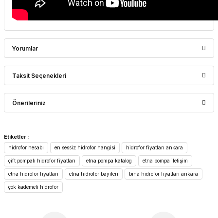
Yorumlar
Taksit Seçenekleri
Bu ürüne ilk yorumu siz yapın!
Önerileriniz
Yorum Yaz
Bu ürünün fiyat bilgisi, resim, ürün açıklamalarında ve diğer
Etiketler :
konularda yetersiz gördüğünüz noktaları öneri formunu
hidrofor hesabı
en sessiz hidrofor hangisi
hidrofor fiyatları ankara
kullanarak tarafımıza iletebilirsiniz.
Görüş ve önerileriniz için teşekkür ederiz.
çift pompalı hidrofor fiyatları
etna pompa katalog
etna pompa iletişim
etna hidrofor fiyatları
etna hidrofor bayileri
bina hidrofor fiyatları ankara
Ürün resmi kalitesiz, bozuk veya görüntülenemiyor.
çok kademeli hidrofor
Ürün açıklamasında eksik bilgiler bulunuyor.
Ürün bilgilerinde hatalar bulunuyor.