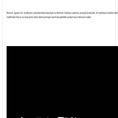
Konut, işyeri vb. kullanım alanlarında basınçlı su temini, bahçe sulama amaçlı kulanılır. 8 metreye kadar der
hattında hava-su karışımı olsa dahi pompa normal şekilde çalışmaya devam eder.