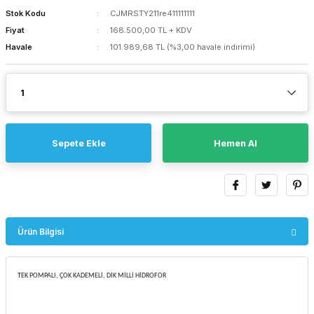
Stok Kodu
CJMRSTY211re411111111
Fiyat
168.500,00 TL + KDV
Havale
101.989,68 TL (%3,00 havale indirimi)
Sepete Ekle
Hemen Al
Ürün Bilgisi
TEK POMPALI, ÇOK KADEMELİ, DİK MİLLİ HİDROFOR