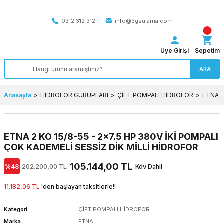
Tüm Türkiye’ye SEÇİLİ ÜRÜNLERDE 4000 TL VE ÜZERİ
kargo bedava
0312 312 312 1
info@3gsulama.com
Üye Girişi
Sepetim
ARA
Anasayfa
HİDROFOR GURUPLARI
ÇİFT POMPALI HİDROFOR
ETNA 2
ETNA 2 KO 15/8-55 - 2x7.5 HP 380V İKİ POMPALI
ÇOK KADEMELİ SESSİZ DİK MİLLİ HİDROFOR
105.144,00 TL
%48
202.200,00 TL
Kdv Dahil
11.182,06 TL
'den başlayan taksitlerle!!
Kategori
ÇİFT POMPALI HİDROFOR
Marka
ETNA