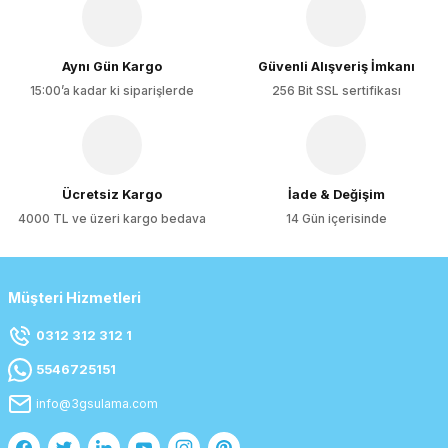
Ürün fiyatı diğer sitelerden daha pahalı.
Bu ürüne benzer farklı alternatifler olmalı.
Aynı Gün Kargo
Güvenli Alışveriş İmkanı
15:00’a kadar ki siparişlerde
256 Bit SSL sertifikası
Gönder
Ücretsiz Kargo
İade & Değişim
4000 TL ve üzeri kargo bedava
14 Gün içerisinde
Müşteri Hizmetleri
0312 312 312 1
5546725151
info@3gsulama.com