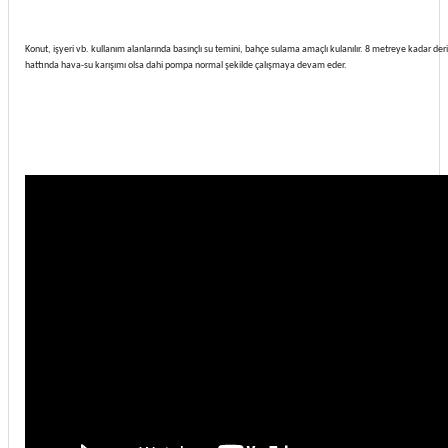
Konut, işyeri vb. kullanım alanlarında basınçlı su temini, bahçe sulama amaçlı kulanılır. 8 metreye kadar der
hattında hava-su karışımı olsa dahi pompa normal şekilde çalışmaya devam eder.