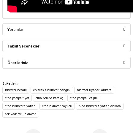
Yorumlar
Taksit Seçenekleri
Bu ürüne ilk yorumu siz yapın!
Önerileriniz
Yorum Yaz
Bu ürünün fiyat bilgisi, resim, ürün açıklamalarında ve diğer
Etiketler :
konularda yetersiz gördüğünüz noktaları öneri formunu
hidrofor hesabı
en sessiz hidrofor hangisi
hidrofor fiyatları ankara
kullanarak tarafımıza iletebilirsiniz.
Görüş ve önerileriniz için teşekkür ederiz.
etna pompa fiyat
etna pompa katalog
etna pompa iletişim
etna hidrofor fiyatları
etna hidrofor bayileri
bina hidrofor fiyatları ankara
Ürün resmi kalitesiz, bozuk veya görüntülenemiyor.
çok kademeli hidrofor
Ürün açıklamasında eksik bilgiler bulunuyor.
Ürün bilgilerinde hatalar bulunuyor.