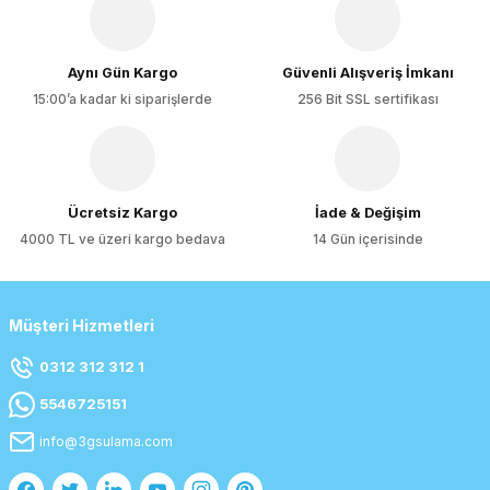
Ürün fiyatı diğer sitelerden daha pahalı.
Bu ürüne benzer farklı alternatifler olmalı.
Aynı Gün Kargo
Güvenli Alışveriş İmkanı
15:00’a kadar ki siparişlerde
256 Bit SSL sertifikası
Gönder
Ücretsiz Kargo
İade & Değişim
4000 TL ve üzeri kargo bedava
14 Gün içerisinde
Müşteri Hizmetleri
0312 312 312 1
5546725151
info@3gsulama.com