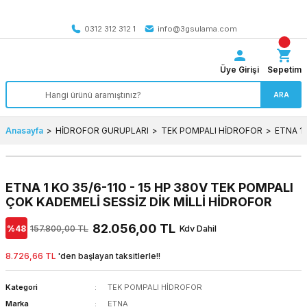
Tüm Türkiye’ye SEÇİLİ ÜRÜNLERDE 4000 TL VE ÜZERİ
kargo bedava
0312 312 312 1
info@3gsulama.com
Üye Girişi
Sepetim
ARA
Anasayfa
HİDROFOR GURUPLARI
TEK POMPALI HİDROFOR
ETNA 1 
ETNA 1 KO 35/6-110 - 15 HP 380V TEK POMPALI
ÇOK KADEMELİ SESSİZ DİK MİLLİ HİDROFOR
82.056,00 TL
%48
157.800,00 TL
Kdv Dahil
8.726,66 TL
'den başlayan taksitlerle!!
Kategori
TEK POMPALI HİDROFOR
Marka
ETNA