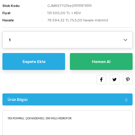
Stok Kodu
CJMRSTY211re21111111F111111
Fiyat
131.500,00 TL + KDV
Havale
79.594,32 TL (%3,00 havale indirimi)
Sepete Ekle
Hemen Al
Ürün Bilgisi
TEK POMPALI, ÇOK KADEMELİ, DİK MİLLİ HİDROFOR