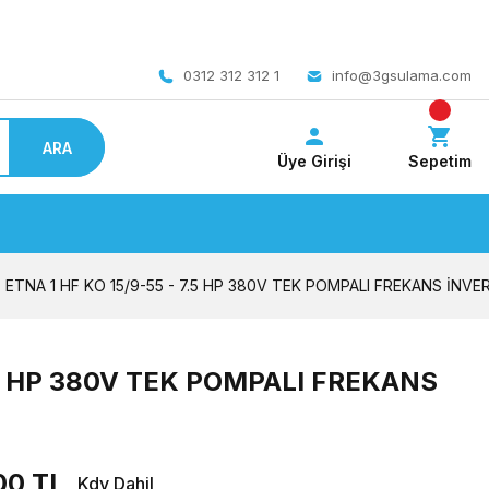
 bedava
0312 312 312 1
info@3gsulama.com
ARA
Üye Girişi
Sepetim
ETNA 1 HF KO 15/9-55 - 7.5 HP 380V TEK POMPALI FREKANS İN
7.5 HP 380V TEK POMPALI FREKANS
00 TL
Kdv Dahil