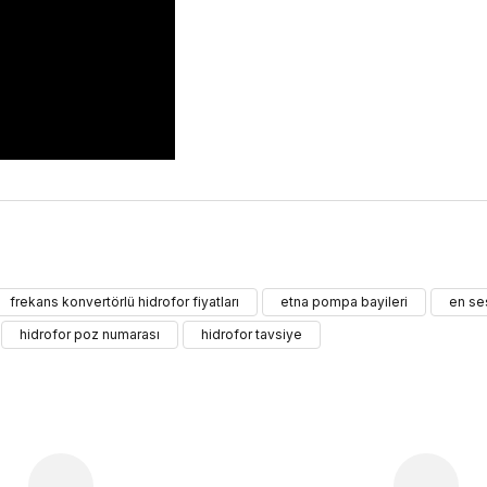
ularda yetersiz gördüğünüz noktaları öneri formunu kullanarak tarafımıza 
frekans konvertörlü hidrofor fiyatları
etna pompa bayileri
en se
Bu ürüne ilk yorumu siz yapın!
hidrofor poz numarası
hidrofor tavsiye
Yorum Yaz