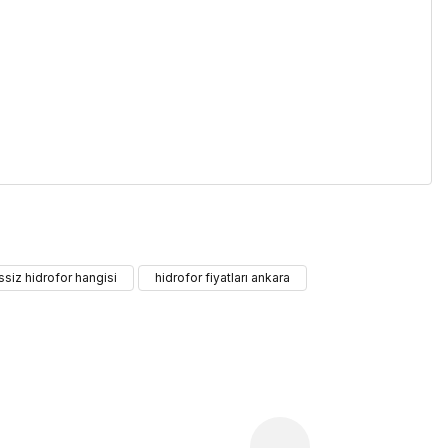
iletebilirsiniz.
ssiz hidrofor hangisi
hidrofor fiyatları ankara