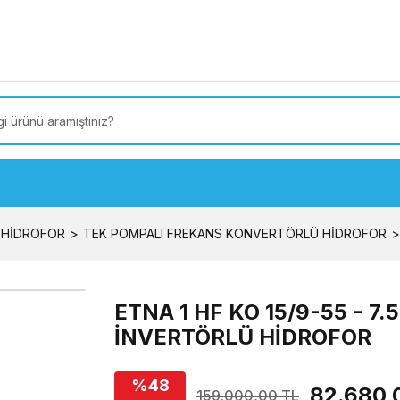
 Türkiye’ye SEÇİLİ ÜRÜNLERDE 4000 TL VE ÜZERİ
kargo
 HİDROFOR
TEK POMPALI FREKANS KONVERTÖRLÜ HİDROFOR
ETNA 1 HF KO 15/9-55 - 
İNVERTÖRLÜ HİDROFOR
%48
82.680,
159.000,00 TL