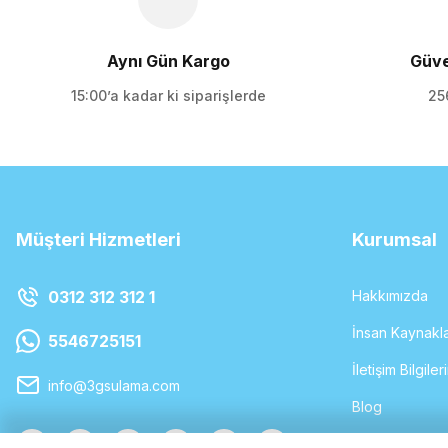
Aynı Gün Kargo
Güve
15:00’a kadar ki siparişlerde
256
Müşteri Hizmetleri
Kurumsal
0312 312 312 1
Hakkımızda
İnsan Kaynakla
5546725151
İletişim Bilgiler
info@3gsulama.com
Blog
Havale Formu