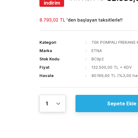
indirim
8.793,02 TL
'den başlayan taksitlerle!!
Kategori
TEK POMPALI FREKANS
Marka
ETNA
Stok Kodu
BCllp2
Fiyat
132.500,00 TL + KDV
Havale
80.199,60 TL (%3,00 hav
Sepete Ekle