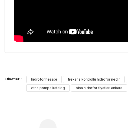
Bu ürünün fiyat bilgisi, resim, ürün açıklamalarında ve diğer kon
Etiketler :
Görüş ve önerileriniz için teşekkür ederiz.
hidrofor hesabı
frekans kontrollü hidrofor nedir
etna pompa katalog
bina hidrofor fiyatları ankara
Ürün resmi kalitesiz, bozuk veya görüntülenemiyor.
Ürün açıklamasında eksik bilgiler bulunuyor.
Ürün bilgilerinde hatalar bulunuyor.
Ürün fiyatı diğer sitelerden daha pahalı.
Bu ürüne benzer farklı alternatifler olmalı.