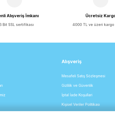
nli Alışveriş İmkanı
Ücretsiz Karg
 Bit SSL sertifikası
4000 TL ve üzeri karg
Gönder
Alışveriş
Mesafeli Satış Sözleşmesi
rı
Gizlilik ve Güvenlik
imiz
İptal İade Koşullari
Kişisel Veriler Politikası
İletişim Formu