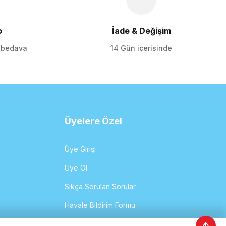
o
İade & Değişim
o bedava
14 Gün içerisinde
Üyelere Özel
Üye Girişi
Üye Ol
Sıkça Sorulan Sorular
Havale Bildirim Formu
Sipariş Takibi