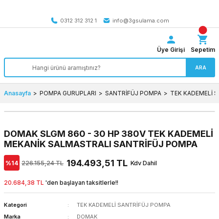
Tüm Türkiye’ye SEÇİLİ ÜRÜNLERDE 4000 TL VE ÜZERİ
kargo bedava
0312 312 312 1
info@3gsulama.com
Üye Girişi
Sepetim
ARA
Anasayfa
POMPA GURUPLARI
SANTRİFÜJ POMPA
TEK KADEMELİ 
DOMAK SLGM 860 - 30 HP 380V TEK KADEMELİ
MEKANİK SALMASTRALI SANTRİFÜJ POMPA
194.493,51 TL
%14
226.155,24 TL
Kdv Dahil
20.684,38 TL
'den başlayan taksitlerle!!
Kategori
TEK KADEMELİ SANTRİFÜJ POMPA
Marka
DOMAK