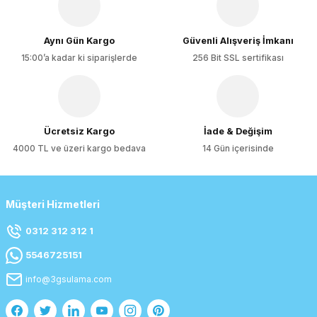
Ürün fiyatı diğer sitelerden daha pahalı.
Bu ürüne benzer farklı alternatifler olmalı.
Aynı Gün Kargo
Güvenli Alışveriş İmkanı
15:00’a kadar ki siparişlerde
256 Bit SSL sertifikası
Gönder
Ücretsiz Kargo
İade & Değişim
4000 TL ve üzeri kargo bedava
14 Gün içerisinde
Müşteri Hizmetleri
0312 312 312 1
5546725151
info@3gsulama.com