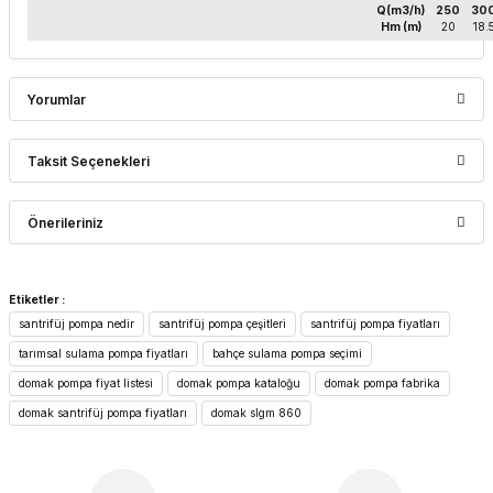
Q(m3/h)
250
30
Hm (m)
20
18.
Yorumlar
Taksit Seçenekleri
Bu ürüne ilk yorumu siz yapın!
Önerileriniz
Yorum Yaz
Bu ürünün fiyat bilgisi, resim, ürün açıklamalarında ve diğer
Etiketler :
konularda yetersiz gördüğünüz noktaları öneri formunu
santrifüj pompa nedir
santrifüj pompa çeşitleri
santrifüj pompa fiyatları
kullanarak tarafımıza iletebilirsiniz.
Görüş ve önerileriniz için teşekkür ederiz.
tarımsal sulama pompa fiyatları
bahçe sulama pompa seçimi
domak pompa fiyat listesi
domak pompa kataloğu
domak pompa fabrika
Ürün resmi kalitesiz, bozuk veya görüntülenemiyor.
domak santrifüj pompa fiyatları
domak slgm 860
Ürün açıklamasında eksik bilgiler bulunuyor.
Ürün bilgilerinde hatalar bulunuyor.