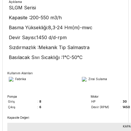
Açıklama
SLGM Serisi
Kapasite :200-550 m3/h
Basma Yüksekliği:8,3-24 Hm(m)-mwc
Devir Sayısı:1450 d/d-rpm
Sızdırmazlık :Mekanik Tip Salmastra
Basılacak Sıvı Sıcaklığı :1°C-50°C
Kullanım Alanları
Fabrika
Zirai Sulama
Pompa
Motor
Giriş
:
8
HP
:
30
Çıkış
:
6
Devir (RPM)
:
1450
Kapasite Değeri
KAPA