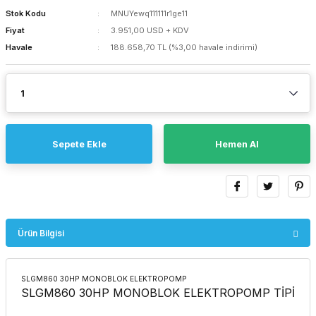
Stok Kodu
MNUYewq111111r1ge11
Fiyat
3.951,00 USD + KDV
Havale
188.658,70 TL (%3,00 havale indirimi)
Sepete Ekle
Hemen Al
Ürün Bilgisi
SLGM860 30HP MONOBLOK ELEKTROPOMP
SLGM860 30HP MONOBLOK ELEKTROPOMP TİPİ