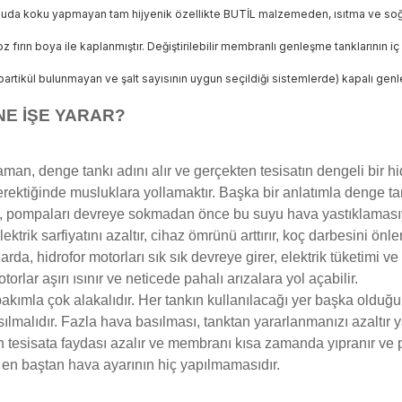
çinde suda koku yapmayan tam hijyenik özellikte BUTİL malzemeden, ısıtma 
oz fırın boya ile kaplanmıştır. Değiştirilebilir membranlı genleşme tanklarını
partikül bulunmayan ve şalt sayısının uygun seçildiği sistemlerde) kapalı gen
NE İŞE YARAR?
an, denge tankı adını alır ve gerçekten tesisatın dengeli bir hi
rektiğinde musluklara yollamaktır. Başka bir anlatımla denge ta
a, pompaları devreye sokmadan önce bu suyu hava yastıklamasıy
ktrik sarfiyatını azaltır, cihaz ömrünü arttırır, koç darbesini önler
a, hidrofor motorları sık sık devreye girer, elektrik tüketimi v
orlar aşırı ısınır ve neticede pahalı arızalara yol açabilir.
ımla çok alakalıdır. Her tankın kullanılacağı yer başka olduğu
lmalıdır. Fazla hava basılması, tanktan yararlanmanızı azaltır 
 tesisata faydası azalır ve membranı kısa zamanda yıpranır ve p
n baştan hava ayarının hiç yapılmamasıdır.