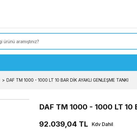
 Türkiye’ye SEÇİLİ ÜRÜNLERDE 4000 TL VE ÜZERİ
kargo
I
DAF TM 1000 - 1000 LT 10 BAR DİK AYAKLI GENLEŞME TANKI
DAF TM 1000 - 1000 LT 1
92.039,04 TL
Kdv Dahil