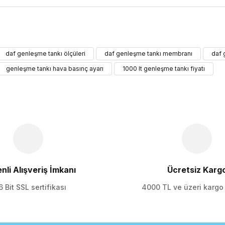
ularda yetersiz gördüğünüz noktaları öneri formunu kullanarak tarafımıza 
daf genleşme tankı ölçüleri
daf genleşme tankı membranı
daf 
Bu ürüne ilk yorumu siz yapın!
genleşme tankı hava basınç ayarı
1000 lt genleşme tankı fiyatı
Yorum Yaz
nli Alışveriş İmkanı
Ücretsiz Karg
 Bit SSL sertifikası
4000 TL ve üzeri karg
Gönder