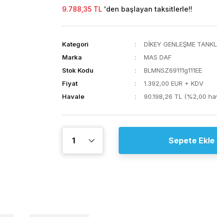
9.788,35 TL
'den başlayan taksitlerle!!
Kategori
DİKEY GENLEŞME TANKL
Marka
MAS DAF
Stok Kodu
BLMNSZ69111g111EE
Fiyat
1.392,00 EUR + KDV
Havale
90.198,26 TL (%2,00 hav
Sepete Ekle