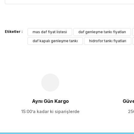
Bu ürünün fiyat bilgisi, resim, ürün açıklamalarında ve diğer kon
Etiketler :
Görüş ve önerileriniz için teşekkür ederiz.
mas daf fiyat listesi
daf genleşme tankı fiyatları
daf kapalı genleşme tankı
hidrofor tankı fiyatları
Ürün resmi kalitesiz, bozuk veya görüntülenemiyor.
Ürün açıklamasında eksik bilgiler bulunuyor.
Ürün bilgilerinde hatalar bulunuyor.
Ürün fiyatı diğer sitelerden daha pahalı.
Bu ürüne benzer farklı alternatifler olmalı.
Aynı Gün Kargo
Güve
15:00’a kadar ki siparişlerde
256