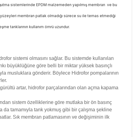
ve soğutma sistemlerinde EPDM malzemeden yapılmış membran ve bu
n iç yüzeyleri membran patlak olmadığı sürece su ile temas etmediği
leşme tanklarının kullanım ömrü uzundur.
drofor sistemi olmasını sağlar. Bu sistemde kullanılan
nkı büyüklüğüne göre belli bir miktar yüksek basınçlı
la musluklara gönderir. Böylece Hidrofor pompalarının
ler.
e gürültü artar, hidrofor parçalarından olan açma kapama
ndan sistem özelliklerine göre mutlaka bir ön basınç
ya da tamamıyla tank yokmuş gibi bir çalışma şekline
atlar. Sık membran patlamasının ve değişiminin ilk