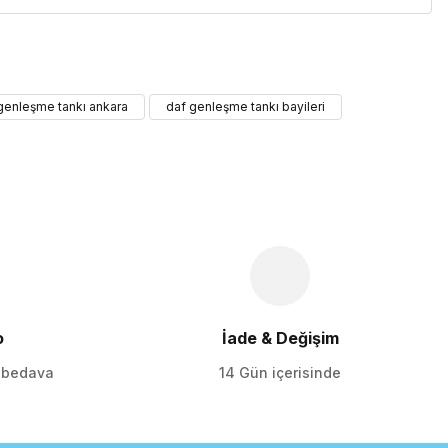
iletebilirsiniz.
genleşme tankı ankara
daf genleşme tankı bayileri
o
İade & Değişim
o bedava
14 Gün içerisinde