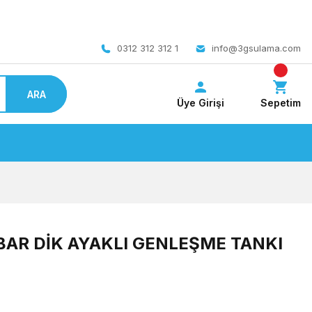
 bedava
0312 312 312 1
info@3gsulama.com
ARA
Üye Girişi
Sepetim
0 BAR DİK AYAKLI GENLEŞME TANKI