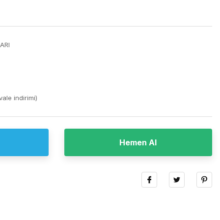
ARI
ale indirimi)
Hemen Al