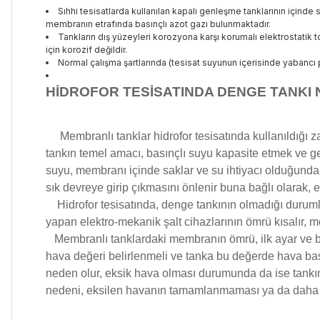
Sıhhi tesisatlarda kullanılan kapalı genleşme tanklarının i
membranın etrafında basınçlı azot gazı bulunmaktadır.
Tankların dış yüzeyleri korozyona karşı korumalı elektrostatik t
için korozif değildir.
Normal çalışma şartlarında (tesisat suyunun içerisinde yabancı 
HİDROFOR TESİSATINDA DENGE TANKI 
Membranlı tanklar hidrofor tesisatında kullanıldığı zam
tankın temel amacı, basınçlı suyu kapasite etmek ve ge
suyu, membranı içinde saklar ve su ihtiyacı olduğund
sık devreye girip çıkmasını önlenir buna bağlı olarak, ele
Hidrofor tesisatında, denge tankının olmadığı durumlard
yapan elektro-mekanik şalt cihazlarının ömrü kısalır, mot
Membranlı tanklardaki membranın ömrü, ilk ayar ve bak
hava değeri belirlenmeli ve tanka bu değerde hava bası
neden olur, eksik hava olması durumunda da ise tankın
nedeni, eksilen havanın tamamlanmaması ya da daha e