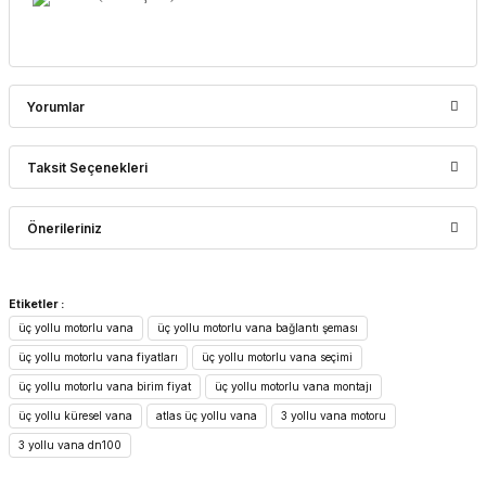
Yorumlar
Taksit Seçenekleri
Bu ürüne ilk yorumu siz yapın!
Önerileriniz
Yorum Yaz
Bu ürünün fiyat bilgisi, resim, ürün açıklamalarında ve diğer
Etiketler :
konularda yetersiz gördüğünüz noktaları öneri formunu
üç yollu motorlu vana
üç yollu motorlu vana bağlantı şeması
kullanarak tarafımıza iletebilirsiniz.
Görüş ve önerileriniz için teşekkür ederiz.
üç yollu motorlu vana fiyatları
üç yollu motorlu vana seçimi
üç yollu motorlu vana birim fiyat
üç yollu motorlu vana montajı
Ürün resmi kalitesiz, bozuk veya görüntülenemiyor.
üç yollu küresel vana
atlas üç yollu vana
3 yollu vana motoru
Ürün açıklamasında eksik bilgiler bulunuyor.
3 yollu vana dn100
Ürün bilgilerinde hatalar bulunuyor.