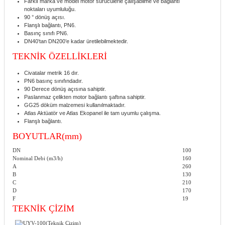
Farklı marka ve model motor sürücülerle çalışabilme ve bağlantı
noktaları uyumluluğu.
90 ° dönüş açısı.
Flanşlı bağlantı, PN6.
Basınç sınıfı PN6.
DN40’tan DN200’e kadar üretilebilmektedir.
TEKNİK ÖZELLİKLERİ
Civatalar metrik 16 dır.
PN6 basınç sınıfındadır.
90 Derece dönüş açısına sahiptir.
Paslanmaz çelikten motor bağlantı şaftına sahiptir.
GG25 döküm malzemesi kullanılmaktadır.
Atlas Aktüatör ve Atlas Ekopanel ile tam uyumlu çalışma.
Flanşlı bağlantı.
BOYUTLAR(mm)
DN
100
Nominal Debi (m3/h)
160
A
260
B
130
C
210
D
170
F
19
TEKNİK ÇİZİM