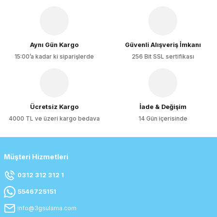
Ürün fiyatı diğer sitelerden daha pahalı.
Bu ürüne benzer farklı alternatifler olmalı.
Aynı Gün Kargo
Güvenli Alışveriş İmkanı
15:00’a kadar ki siparişlerde
256 Bit SSL sertifikası
Gönder
Ücretsiz Kargo
İade & Değişim
4000 TL ve üzeri kargo bedava
14 Gün içerisinde
Müşteri Hizmetleri
0312 312 312 1
5546725151
info@3gsulama.com