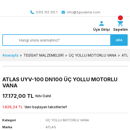
Tüm Türkiye’ye SEÇİLİ ÜRÜNLERDE 4000 TL VE ÜZERİ
kargo bedava
0312 312 312 1
info@3gsulama.com
Üye Girişi
Sepetim
ARA
Anasayfa
TESİSAT MALZEMELERİ
ÜÇ YOLLU MOTORLU VANA
ATL
ATLAS UYV-100 DN100 ÜÇ YOLLU MOTORLU
VANA
17.172,00 TL
Kdv Dahil
1.826,24 TL
'den başlayan taksitlerle!!
Kategori
ÜÇ YOLLU MOTORLU VANA
Marka
ATLAS