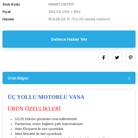
Stok Kodu
KMNRTUWZ1111
Fiyat
300,00 USD + KDV
Havale
16.828,56 TL (%2,00 havale indirimi)
Gelince Haber Ver
Ürün Bilgisi
ÜÇ YOLLU MOTORLU VANA
ÜRÜN ÖZELLİKLERİ
GG25 Döküm gövdeden imal edilmektedir.
Paslanmaz motor bağlantı şaftı bulunmaktadır.
Atlas Ekopanel ile tam uyumluluk.
Atlas Aktüatör ile tam uyumluluk.