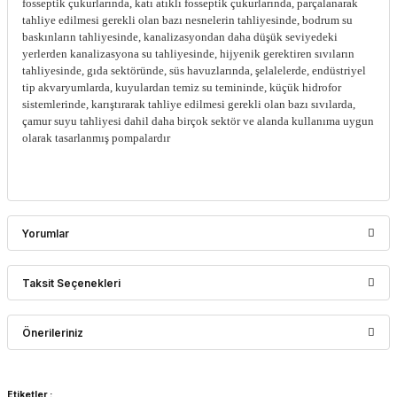
fosseptik çukurlarında, katı atıklı fosseptik çukurlarında, parçalanarak
tahliye edilmesi gerekli olan bazı nesnelerin tahliyesinde, bodrum su
baskınların tahliyesinde, kanalizasyondan daha düşük seviyedeki
yerlerden kanalizasyona su tahliyesinde, hijyenik gerektiren sıvıların
tahliyesinde, gıda sektöründe, süs havuzlarında, şelalelerde, endüstriyel
tip akvaryumlarda, kuyulardan temiz su temininde, küçük hidrofor
sistemlerinde, karıştırarak tahliye edilmesi gerekli olan bazı sıvılarda,
çamur suyu tahliyesi dahil daha birçok sektör ve alanda kullanıma uygun
olarak tasarlanmış pompalardır
Yorumlar
Taksit Seçenekleri
Bu ürüne ilk yorumu siz yapın!
Önerileriniz
Yorum Yaz
Bu ürünün fiyat bilgisi, resim, ürün açıklamalarında ve diğer
Etiketler :