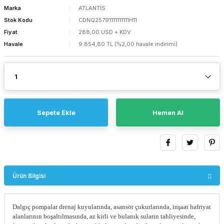
Marka
ATLANTİS
Stok Kodu
CDNQ25791111111111H11
Fiyat
288,00 USD + KDV
Havale
9.854,80 TL (%2,00 havale indirimi)
Sepete Ekle
Hemen Al
Ürün Bilgisi
Dalgıç pompalar drenaj kuyularında, asansör çukurlarında, inşaat hafriyat
alanlarının boşaltılmasında, az kirli ve bulanık suların tahliyesinde,