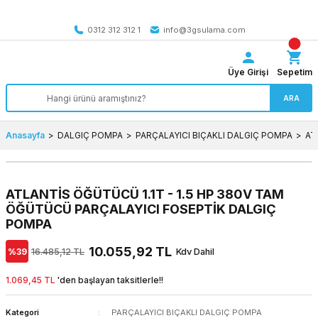
Tüm Türkiye’ye SEÇİLİ ÜRÜNLERDE 4000 TL VE ÜZERİ
kargo bedava
0312 312 312 1
info@3gsulama.com
Üye Girişi
Sepetim
ARA
Anasayfa
DALGIÇ POMPA
PARÇALAYICI BIÇAKLI DALGIÇ POMPA
AT
ATLANTİS ÖĞÜTÜCÜ 1.1T - 1.5 HP 380V TAM
ÖĞÜTÜCÜ PARÇALAYICI FOSEPTİK DALGIÇ
POMPA
10.055,92 TL
%39
16.485,12 TL
Kdv Dahil
1.069,45 TL
'den başlayan taksitlerle!!
Kategori
PARÇALAYICI BIÇAKLI DALGIÇ POMPA