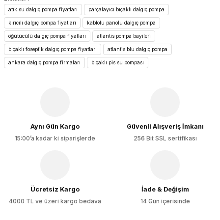
konularda yetersiz gördüğünüz noktaları öneri formunu
atık su dalgıç pompa fiyatları
parçalayıcı bıçaklı dalgıç pompa
kullanarak tarafımıza iletebilirsiniz.
Görüş ve önerileriniz için teşekkür ederiz.
kırıcılı dalgıç pompa fiyatları
kablolu panolu dalgıç pompa
öğütücülü dalgıç pompa fiyatları
atlantis pompa bayileri
Ürün resmi kalitesiz, bozuk veya görüntülenemiyor.
bıçaklı foseptik dalgıç pompa fiyatları
atlantis blu dalgıç pompa
Ürün açıklamasında eksik bilgiler bulunuyor.
ankara dalgıç pompa firmaları
bıçaklı pis su pompası
Ürün bilgilerinde hatalar bulunuyor.
Ürün fiyatı diğer sitelerden daha pahalı.
Bu ürüne benzer farklı alternatifler olmalı.
Aynı Gün Kargo
Güvenli Alışveriş İmkanı
15:00’a kadar ki siparişlerde
256 Bit SSL sertifikası
Gönder
Ücretsiz Kargo
İade & Değişim
4000 TL ve üzeri kargo bedava
14 Gün içerisinde