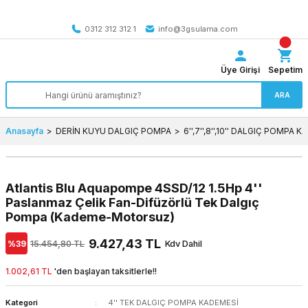
Tüm Türkiye’ye SEÇİLİ ÜRÜNLERDE 4000 TL VE ÜZERİ
kargo bedava
0312 312 312 1
info@3gsulama.com
Üye Girişi
Sepetim
ARA
Anasayfa
DERİN KUYU DALGIÇ POMPA
6'',7'',8'',10'' DALGIÇ POMPA 
Atlantis Blu Aquapompe 4SSD/12 1.5Hp 4''
Paslanmaz Çelik Fan-Difüzörlü Tek Dalgıç
Pompa (Kademe-Motorsuz)
9.427,43 TL
%39
15.454,80 TL
Kdv Dahil
1.002,61 TL
'den başlayan taksitlerle!!
Kategori
4'' TEK DALGIÇ POMPA KADEMESİ