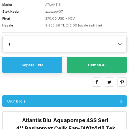
Marka
ATLANTİS
Stok Kodu
zzqwxcv07
Fiyat
270,00 USD + KDV
Havale
9.238,88 TL (%2,00 havale indirimi)
Sepete Ekle
Hemen Al
Ürün Bilgisi
Atlantis Blu Aquapompe 4SS Seri
4'' Paslanmaz Çelik Fan-Difüzörlü Tek