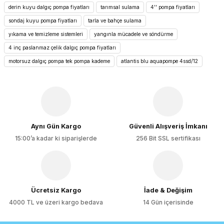
konularda yetersiz gördüğünüz noktaları öneri formunu
derin kuyu dalgıç pompa fiyatları
tarımsal sulama
4'' pompa fiyatları
kullanarak tarafımıza iletebilirsiniz.
Görüş ve önerileriniz için teşekkür ederiz.
sondaj kuyu pompa fiyatları
tarla ve bahçe sulama
yıkama ve temizleme sistemleri
yangınla mücadele ve söndürme
Ürün resmi kalitesiz, bozuk veya görüntülenemiyor.
4 inç paslanmaz çelik dalgıç pompa fiyatları
Ürün açıklamasında eksik bilgiler bulunuyor.
motorsuz dalgıç pompa tek pompa kademe
atlantis blu aquapompe 4ssd/12
Ürün bilgilerinde hatalar bulunuyor.
Ürün fiyatı diğer sitelerden daha pahalı.
Bu ürüne benzer farklı alternatifler olmalı.
Aynı Gün Kargo
Güvenli Alışveriş İmkanı
15:00’a kadar ki siparişlerde
256 Bit SSL sertifikası
Gönder
Ücretsiz Kargo
İade & Değişim
4000 TL ve üzeri kargo bedava
14 Gün içerisinde