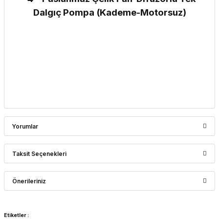
Dalgıç Pompa (Kademe-Motorsuz)
Yorumlar
Taksit Seçenekleri
Bu ürüne ilk yorumu siz yapın!
Önerileriniz
Yorum Yaz
Bu ürünün fiyat bilgisi, resim, ürün açıklamalarında ve diğer
Etiketler :