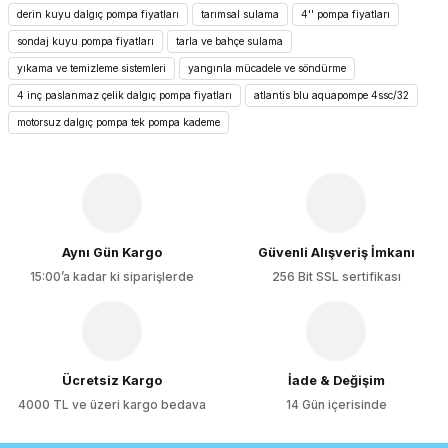
konularda yetersiz gördüğünüz noktaları öneri formunu
derin kuyu dalgıç pompa fiyatları
tarımsal sulama
4'' pompa fiyatları
kullanarak tarafımıza iletebilirsiniz.
Görüş ve önerileriniz için teşekkür ederiz.
sondaj kuyu pompa fiyatları
tarla ve bahçe sulama
yıkama ve temizleme sistemleri
yangınla mücadele ve söndürme
Ürün resmi kalitesiz, bozuk veya görüntülenemiyor.
4 inç paslanmaz çelik dalgıç pompa fiyatları
atlantis blu aquapompe 4ssc/32
Ürün açıklamasında eksik bilgiler bulunuyor.
motorsuz dalgıç pompa tek pompa kademe
Ürün bilgilerinde hatalar bulunuyor.
Ürün fiyatı diğer sitelerden daha pahalı.
Bu ürüne benzer farklı alternatifler olmalı.
Aynı Gün Kargo
Güvenli Alışveriş İmkanı
15:00’a kadar ki siparişlerde
256 Bit SSL sertifikası
Gönder
Ücretsiz Kargo
İade & Değişim
4000 TL ve üzeri kargo bedava
14 Gün içerisinde