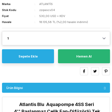
Marka
ATLANTİS
Stok Kodu
zzqwxcv04
Fiyat
530,00 USD + KDV
Havale
18.135,58 TL (%2,00 havale indirimi)
Sepete Ekle
Hemen Al
Ürün Bilgisi
Atlantis Blu Aquapompe 4SS Seri
4'' Paslanmaz Çelik Fan-Difüzörlü Tek