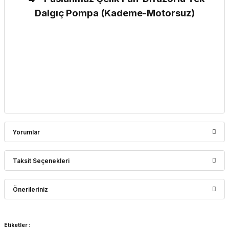
Dalgıç Pompa (Kademe-Motorsuz)
Yorumlar
Taksit Seçenekleri
Bu ürüne ilk yorumu siz yapın!
Önerileriniz
Yorum Yaz
Bu ürünün fiyat bilgisi, resim, ürün açıklamalarında ve diğer
Etiketler :