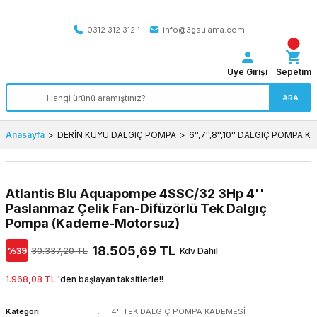
Tüm Türkiye’ye SEÇİLİ ÜRÜNLERDE 4000 TL VE ÜZERİ
kargo bedava
0312 312 312 1
info@3gsulama.com
Üye Girişi
Sepetim
ARA
Anasayfa
DERİN KUYU DALGIÇ POMPA
6'',7'',8'',10'' DALGIÇ POMPA 
Atlantis Blu Aquapompe 4SSC/32 3Hp 4''
Paslanmaz Çelik Fan-Difüzörlü Tek Dalgıç
Pompa (Kademe-Motorsuz)
18.505,69 TL
%39
30.337,20 TL
Kdv Dahil
1.968,08 TL
'den başlayan taksitlerle!!
Kategori
4'' TEK DALGIÇ POMPA KADEMESİ