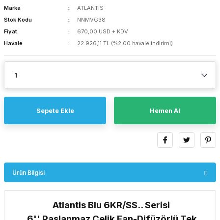
Marka
ATLANTİS
Stok Kodu
NNMVG38
Fiyat
670,00 USD + KDV
Havale
22.926,11 TL (%2,00 havale indirimi)
Sepete Ekle
Hemen Al
Ürün Bilgisi
Atlantis Blu 6KR/SS.. Serisi
6'' Paslanmaz Çelik Fan-Difüzörlü Tek