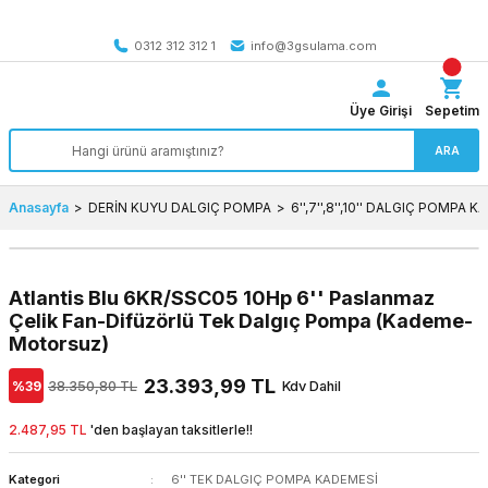
Tüm Türkiye’ye SEÇİLİ ÜRÜNLERDE 4000 TL VE ÜZERİ
kargo bedava
0312 312 312 1
info@3gsulama.com
Üye Girişi
Sepetim
ARA
Anasayfa
DERİN KUYU DALGIÇ POMPA
6'',7'',8'',10'' DALGIÇ POMPA 
Atlantis Blu 6KR/SSC05 10Hp 6'' Paslanmaz
Çelik Fan-Difüzörlü Tek Dalgıç Pompa (Kademe-
Motorsuz)
23.393,99 TL
%39
38.350,80 TL
Kdv Dahil
2.487,95 TL
'den başlayan taksitlerle!!
Kategori
6'' TEK DALGIÇ POMPA KADEMESİ