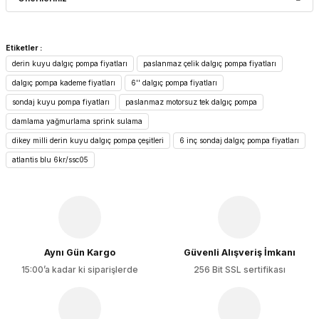
Yorum Yaz
Bu ürünün fiyat bilgisi, resim, ürün açıklamalarında ve diğer
Etiketler :
konularda yetersiz gördüğünüz noktaları öneri formunu
derin kuyu dalgıç pompa fiyatları
paslanmaz çelik dalgıç pompa fiyatları
kullanarak tarafımıza iletebilirsiniz.
Görüş ve önerileriniz için teşekkür ederiz.
dalgıç pompa kademe fiyatları
6'' dalgıç pompa fiyatları
sondaj kuyu pompa fiyatları
paslanmaz motorsuz tek dalgıç pompa
Ürün resmi kalitesiz, bozuk veya görüntülenemiyor.
damlama yağmurlama sprink sulama
Ürün açıklamasında eksik bilgiler bulunuyor.
dikey milli derin kuyu dalgıç pompa çeşitleri
6 inç sondaj dalgıç pompa fiyatları
Ürün bilgilerinde hatalar bulunuyor.
atlantis blu 6kr/ssc05
Ürün fiyatı diğer sitelerden daha pahalı.
Bu ürüne benzer farklı alternatifler olmalı.
Aynı Gün Kargo
Güvenli Alışveriş İmkanı
15:00’a kadar ki siparişlerde
256 Bit SSL sertifikası
Gönder