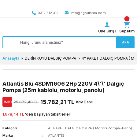
Tüm Türkiye’ye SEÇİLİ ÜRÜNLERDE 4000 TL VE ÜZERİ
kargo bedava
0312 312 312 1
info@3gsulama.com
Üye Girişi
Sepetim
ARA
Anasayfa
DERİN KUYU DALGIÇ POMPA
4'' PAKET DALGIÇ POMPA ( M
Atlantis Blu 4SDM1606 2Hp 220V 4\'\' Dalgıç
Pompa (25m kablolu, motorlu, panolu)
15.782,21 TL
%39
25.872,48 TL
Kdv Dahil
1.678,44 TL
'den başlayan taksitlerle!!
Kategori
4'' PAKET DALGIÇ POMPA ( Motor+Pompa+Pano)
Marka
ATLANTİS