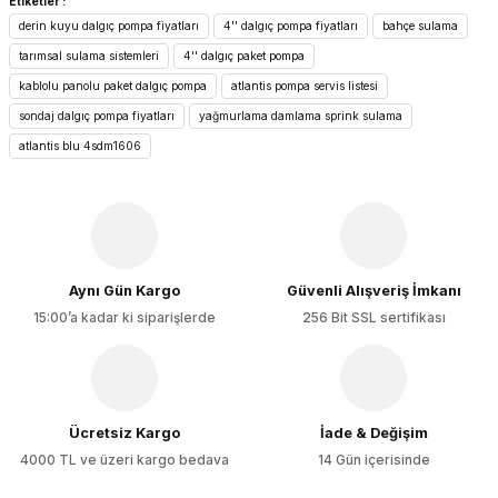
Etiketler :
konularda yetersiz gördüğünüz noktaları öneri formunu
derin kuyu dalgıç pompa fiyatları
4'' dalgıç pompa fiyatları
bahçe sulama
kullanarak tarafımıza iletebilirsiniz.
Görüş ve önerileriniz için teşekkür ederiz.
tarımsal sulama sistemleri
4'' dalgıç paket pompa
kablolu panolu paket dalgıç pompa
atlantis pompa servis listesi
Ürün resmi kalitesiz, bozuk veya görüntülenemiyor.
sondaj dalgıç pompa fiyatları
yağmurlama damlama sprink sulama
Ürün açıklamasında eksik bilgiler bulunuyor.
atlantis blu 4sdm1606
Ürün bilgilerinde hatalar bulunuyor.
Ürün fiyatı diğer sitelerden daha pahalı.
Bu ürüne benzer farklı alternatifler olmalı.
Aynı Gün Kargo
Güvenli Alışveriş İmkanı
15:00’a kadar ki siparişlerde
256 Bit SSL sertifikası
Gönder
Ücretsiz Kargo
İade & Değişim
4000 TL ve üzeri kargo bedava
14 Gün içerisinde