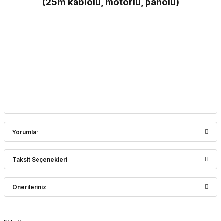
(25m kablolu, motorlu, panolu)
Yorumlar
Taksit Seçenekleri
Bu ürüne ilk yorumu siz yapın!
Önerileriniz
Yorum Yaz
Bu ürünün fiyat bilgisi, resim, ürün açıklamalarında ve diğer