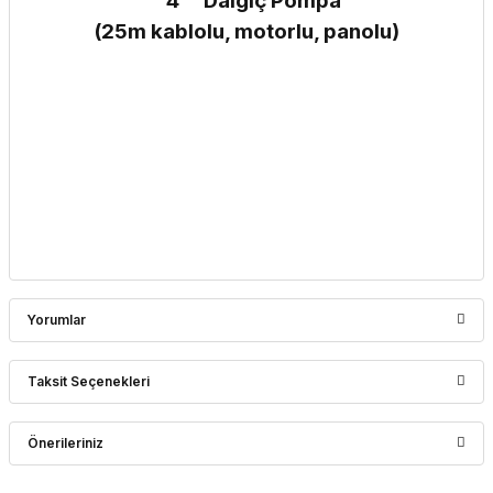
4'' Dalgıç Pompa
(25m kablolu, motorlu, panolu)
Yorumlar
Taksit Seçenekleri
Bu ürüne ilk yorumu siz yapın!
Önerileriniz
Yorum Yaz