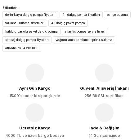
Bu ürünün fiyat bilgisi, resim, ürün açıklamalarında ve diğer
Etiketler :
konularda yetersiz gördüğünüz noktaları öneri formunu
derin kuyu dalgıç pompa fiyatları
4'' dalgıç pompa fiyatları
bahçe sulama
kullanarak tarafımıza iletebilirsiniz.
Görüş ve önerileriniz için teşekkür ederiz.
tarımsal sulama sistemleri
4'' dalgıç paket pompa
kablolu panolu paket dalgıç pompa
atlantis pompa servis listesi
Ürün resmi kalitesiz, bozuk veya görüntülenemiyor.
sondaj dalgıç pompa fiyatları
yağmurlama damlama sprink sulama
Ürün açıklamasında eksik bilgiler bulunuyor.
atlantis blu 4sdm1010
Ürün bilgilerinde hatalar bulunuyor.
Ürün fiyatı diğer sitelerden daha pahalı.
Bu ürüne benzer farklı alternatifler olmalı.
Aynı Gün Kargo
Güvenli Alışveriş İmkanı
15:00’a kadar ki siparişlerde
256 Bit SSL sertifikası
Gönder
Ücretsiz Kargo
İade & Değişim
4000 TL ve üzeri kargo bedava
14 Gün içerisinde