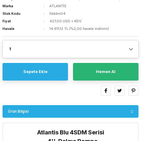
Marka
ATLANTİS
Stok Kodu
hbbbn04
Fiyat
427,00 USD + KDV
Havale
14.611,12 TL (%2,00 havale indirimi)
Sepete Ekle
Hemen Al
Ürün Bilgisi
Atlantis Blu 4SDM Serisi