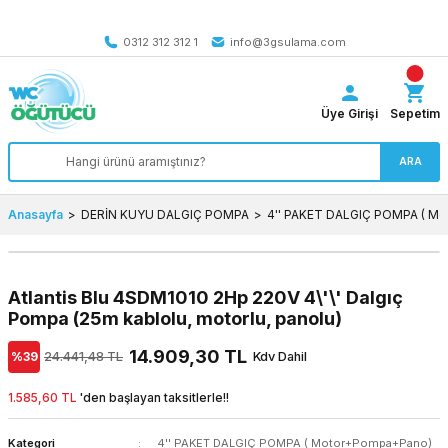
Tüm Türkiye’ye SEÇİLİ ÜRÜNLERDE 4000 TL VE ÜZERİ
kargo bedava
0312 312 312 1
info@3gsulama.com
Üye Girişi
Sepetim
ARA
Anasayfa
DERİN KUYU DALGIÇ POMPA
4'' PAKET DALGIÇ POMPA ( M
Atlantis Blu 4SDM1010 2Hp 220V 4\'\' Dalgıç
Pompa (25m kablolu, motorlu, panolu)
14.909,30 TL
%39
24.441,48 TL
Kdv Dahil
1.585,60 TL
'den başlayan taksitlerle!!
Kategori
4'' PAKET DALGIÇ POMPA ( Motor+Pompa+Pano)