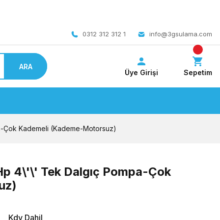
 bedava
0312 312 312 1
info@3gsulama.com
ARA
Üye Girişi
Sepetim
ompa-Çok Kademeli (Kademe-Motorsuz)
5Hp 4\'\' Tek Dalgıç Pompa-Çok
uz)
L
Kdv Dahil