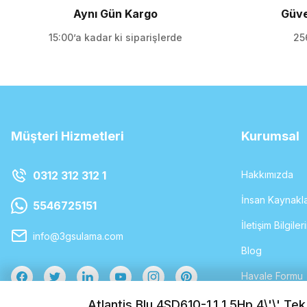
Aynı Gün Kargo
Güve
15:00’a kadar ki siparişlerde
256
Müşteri Hizmetleri
Kurumsal
0312 312 312 1
Hakkımızda
İnsan Kaynakla
5546725151
İletişim Bilgiler
info@3gsulama.com
Blog
Havale Formu
Atlantis Blu 4SD610-1.1 1.5Hp 4\'\' Tek