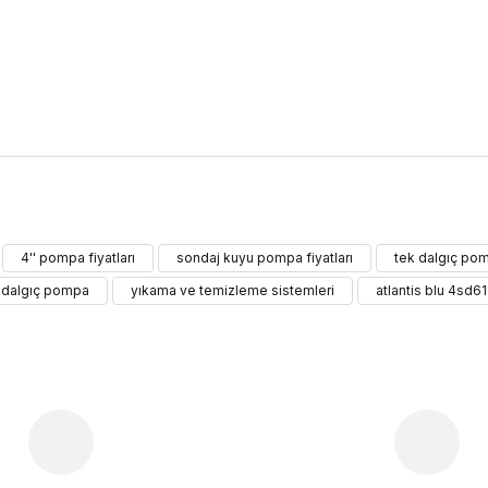
ularda yetersiz gördüğünüz noktaları öneri formunu kullanarak tarafımıza 
4'' pompa fiyatları
sondaj kuyu pompa fiyatları
tek dalgıç po
Bu ürüne ilk yorumu siz yapın!
 dalgıç pompa
yıkama ve temizleme sistemleri
atlantis blu 4sd61
Yorum Yaz