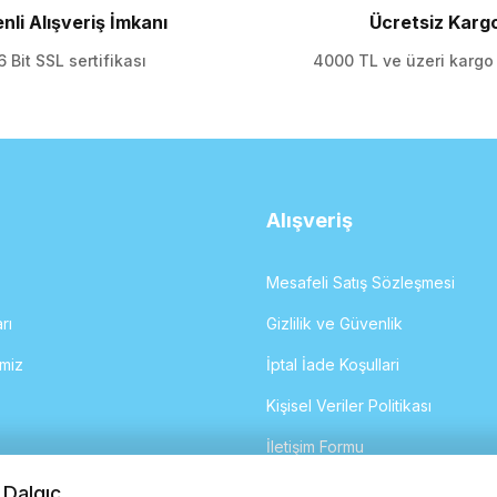
nli Alışveriş İmkanı
Ücretsiz Karg
 Bit SSL sertifikası
4000 TL ve üzeri karg
Gönder
Alışveriş
Mesafeli Satış Sözleşmesi
rı
Gizlilik ve Güvenlik
imiz
İptal İade Koşullari
Kişisel Veriler Politikası
İletişim Formu
 Dalgıç