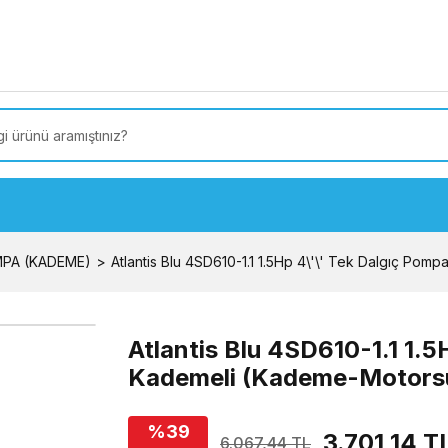
 Türkiye’ye SEÇİLİ ÜRÜNLERDE 4000 TL VE ÜZERİ
kargo
MPA (KADEME)
Atlantis Blu 4SD610-1.1 1.5Hp 4\'\' Tek Dalgıç P
Atlantis Blu 4SD610-1.1 1.
Kademeli (Kademe-Motors
%39
3.701,14 T
6.067,44 TL