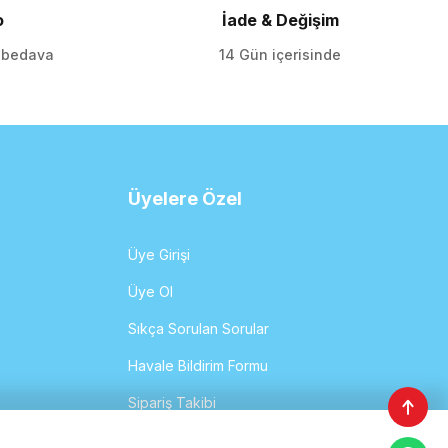
o
İade & Değişim
o bedava
14 Gün içerisinde
Üyelere Özel
Üye Girişi
Üye Ol
Sıkça Sorulan Sorular
Havale Bildirim Formu
Sipariş Takibi