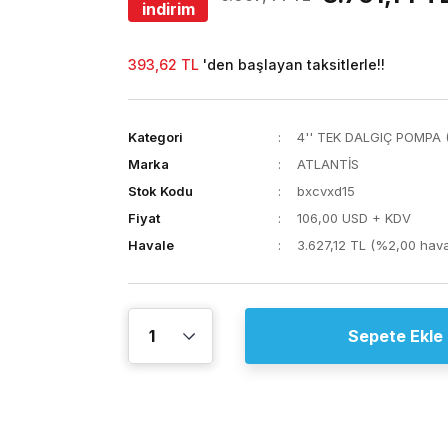
indirim
393,62 TL
'den başlayan taksitlerle!!
Kategori
4'' TEK DALGIÇ POMPA
Marka
ATLANTİS
Stok Kodu
bxcvxd15
Fiyat
106,00 USD + KDV
Havale
3.627,12 TL (%2,00 haval
Sepete Ekle