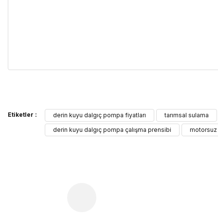
Bu ürünün fiyat bilgisi, resim, ürün açıklamalarında ve diğer kon
Etiketler :
Görüş ve önerileriniz için teşekkür ederiz.
derin kuyu dalgıç pompa fiyatları
tarımsal sulama
derin kuyu dalgıç pompa çalışma prensibi
motorsuz
Ürün resmi kalitesiz, bozuk veya görüntülenemiyor.
Ürün açıklamasında eksik bilgiler bulunuyor.
Ürün bilgilerinde hatalar bulunuyor.
Ürün fiyatı diğer sitelerden daha pahalı.
Bu ürüne benzer farklı alternatifler olmalı.