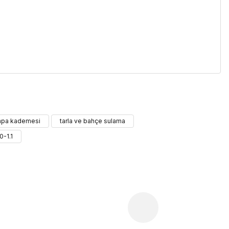
iletebilirsiniz.
mpa kademesi
tarla ve bahçe sulama
0-1.1