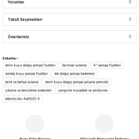
Yorumlar
Taksit Seçenekleri
Bu ürüne ilk yorumu siz yapın!
Önerileriniz
Yorum Yaz
Bu ürünün fiyat bilgisi, resim, ürün açıklamalarında ve diğer
Etiketler :
konularda yetersiz gördüğünüz noktaları öneri formunu
derin kuyu dalgıç pompa fiyatları
tarımsal sulama
4'' pompa fiyatları
kullanarak tarafımıza iletebilirsiniz.
Görüş ve önerileriniz için teşekkür ederiz.
sondaj kuyu pompa fiyatları
tek dalgıç pompa kademesi
tarla ve bahçe sulama
derin kuyu dalgıç pompa çalışma prensibi
Ürün resmi kalitesiz, bozuk veya görüntülenemiyor.
yıkama ve temizleme sistemleri
yangınla mücadele ve söndürme
Ürün açıklamasında eksik bilgiler bulunuyor.
atlantis blu 4sd1022-4
Ürün bilgilerinde hatalar bulunuyor.
Ürün fiyatı diğer sitelerden daha pahalı.
Bu ürüne benzer farklı alternatifler olmalı.