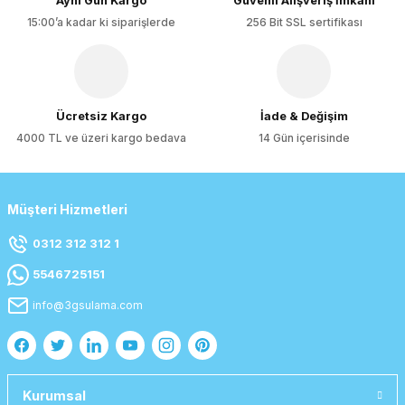
Aynı Gün Kargo
Güvenli Alışveriş İmkanı
15:00’a kadar ki siparişlerde
256 Bit SSL sertifikası
Gönder
Ücretsiz Kargo
İade & Değişim
4000 TL ve üzeri kargo bedava
14 Gün içerisinde
Müşteri Hizmetleri
0312 312 312 1
5546725151
info@3gsulama.com
Kurumsal