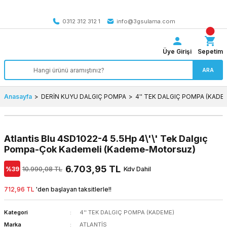
Tüm Türkiye’ye SEÇİLİ ÜRÜNLERDE 4000 TL VE ÜZERİ
kargo bedava
0312 312 312 1
info@3gsulama.com
Üye Girişi
Sepetim
ARA
Anasayfa
DERİN KUYU DALGIÇ POMPA
4'' TEK DALGIÇ POMPA (KADE
Atlantis Blu 4SD1022-4 5.5Hp 4\'\' Tek Dalgıç
Pompa-Çok Kademeli (Kademe-Motorsuz)
6.703,95 TL
%39
10.990,08 TL
Kdv Dahil
712,96 TL
'den başlayan taksitlerle!!
Kategori
4'' TEK DALGIÇ POMPA (KADEME)
Marka
ATLANTİS