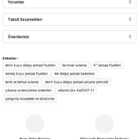
Yorumlar
Taksit Seçenekleri
Bu ürüne ilk yorumu siz yapın!
Önerileriniz
Yorum Yaz
Bu ürünün fiyat bilgisi, resim, ürün açıklamalarında ve diğer
Etiketler :
konularda yetersiz gördüğünüz noktaları öneri formunu
derin kuyu dalgıç pompa fiyatları
tarımsal sulama
4'' pompa fiyatları
kullanarak tarafımıza iletebilirsiniz.
Görüş ve önerileriniz için teşekkür ederiz.
sondaj kuyu pompa fiyatları
tek dalgıç pompa kademesi
tarla ve bahçe sulama
derin kuyu dalgıç pompa çalışma prensibi
Ürün resmi kalitesiz, bozuk veya görüntülenemiyor.
yıkama ve temizleme sistemleri
atlantis blu 4sd1007-1.1
Ürün açıklamasında eksik bilgiler bulunuyor.
yangınla mücadele ve söndürme
Ürün bilgilerinde hatalar bulunuyor.
Ürün fiyatı diğer sitelerden daha pahalı.
Bu ürüne benzer farklı alternatifler olmalı.