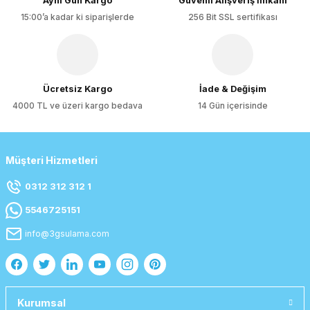
Aynı Gün Kargo
Güvenli Alışveriş İmkanı
15:00’a kadar ki siparişlerde
256 Bit SSL sertifikası
Gönder
Ücretsiz Kargo
İade & Değişim
4000 TL ve üzeri kargo bedava
14 Gün içerisinde
Müşteri Hizmetleri
0312 312 312 1
5546725151
info@3gsulama.com
Kurumsal