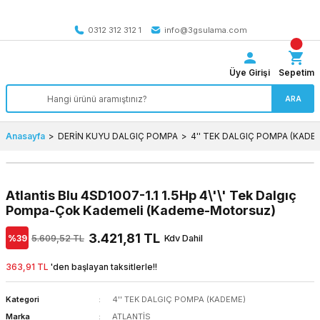
Tüm Türkiye’ye SEÇİLİ ÜRÜNLERDE 4000 TL VE ÜZERİ
kargo bedava
0312 312 312 1
info@3gsulama.com
Üye Girişi
Sepetim
ARA
Anasayfa
DERİN KUYU DALGIÇ POMPA
4'' TEK DALGIÇ POMPA (KADE
Atlantis Blu 4SD1007-1.1 1.5Hp 4\'\' Tek Dalgıç
Pompa-Çok Kademeli (Kademe-Motorsuz)
3.421,81 TL
%39
5.609,52 TL
Kdv Dahil
363,91 TL
'den başlayan taksitlerle!!
Kategori
4'' TEK DALGIÇ POMPA (KADEME)
Marka
ATLANTİS