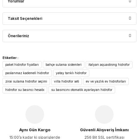
Yorumlar
Taksit Seçenekleri
Bu ürüne ilk yorumu siz yapın!
Önerileriniz
Yorum Yaz
Bu ürünün fiyat bilgisi, resim, ürün açıklamalarında ve diğer
Etiketler :
konularda yetersiz gördüğünüz noktaları öneri formunu
paket hidrofor fiyatları
bahçe sulama sistemleri
italyan aquastrong hidrofor
kullanarak tarafımıza iletebilirsiniz.
Görüş ve önerileriniz için teşekkür ederiz.
paslanmaz kademeli hidrofor
yatay tanklı hidrofor
zirai sulama hidrofor seçimi
villa hidrofor seti
ev ve yazlık ev hidroforları
Ürün resmi kalitesiz, bozuk veya görüntülenemiyor.
hidrofor su basıncı hesabı
su basıncını otomatik ayarlayan hidrofor
Ürün açıklamasında eksik bilgiler bulunuyor.
Ürün bilgilerinde hatalar bulunuyor.
Ürün fiyatı diğer sitelerden daha pahalı.
Bu ürüne benzer farklı alternatifler olmalı.
Aynı Gün Kargo
Güvenli Alışveriş İmkanı
15:00’a kadar ki siparişlerde
256 Bit SSL sertifikası