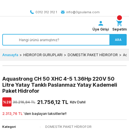
Tüm Türkiye’ye SEÇİLİ ÜRÜNLERDE 4000 TL VE ÜZERİ
kargo bedava
0312 312 312 1
info@3gsulama.com
Üye Girişi
Sepetim
ARA
Anasayfa
HİDROFOR GURUPLARI
DOMESTİK PAKET HİDROFOR
Aqu
Aquastrong CH 50 XHC 4-5 1.36Hp 220V 50
Litre Yatay Tanklı Paslanmaz Yatay Kademeli
Paket Hidrofor
21.756,12 TL
%28
30.216,84 TL
Kdv Dahil
2.313,76 TL
'den başlayan taksitlerle!!
Kategori
DOMESTİK PAKET HİDROFOR