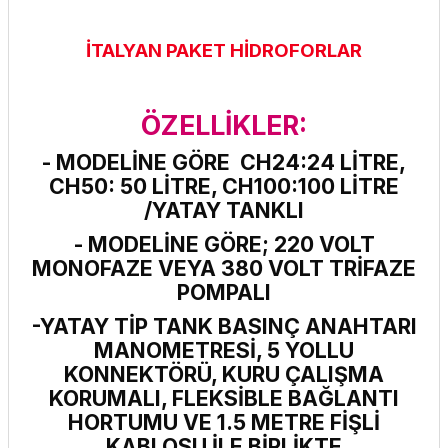
İTALYAN PAKET HİDROFORLAR
ÖZELLİKLER:
- MODELİNE GÖRE CH24:24 LİTRE,
CH50: 50 LİTRE, CH100:100 LİTRE
/YATAY TANKLI
- MODELİNE GÖRE; 220 VOLT
MONOFAZE VEYA 380 VOLT TRİFAZE
POMPALI
-YATAY TİP TANK BASINÇ ANAHTARI
MANOMETRESİ, 5 YOLLU
KONNEKTÖRÜ, KURU ÇALIŞMA
KORUMALI, FLEKSİBLE BAĞLANTI
HORTUMU VE 1.5 METRE FİŞLİ
KABLOSU İLE BİRLİKTE