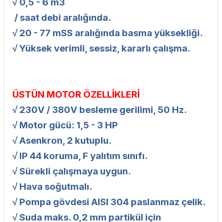
√ 0,5 - 6 m3
/ saat debi aralığında.
√ 20 - 77 mSS aralığında basma yüksekliği.
√ Yüksek verimli, sessiz, kararlı çalışma.
ÜSTÜN MOTOR ÖZELLİKLERİ
√ 230V / 380V besleme gerilimi, 50 Hz.
√ Motor gücü: 1,5 - 3 HP
√ Asenkron, 2 kutuplu.
√ IP 44 koruma, F yalıtım sınıfı.
√ Sürekli çalışmaya uygun.
√ Hava soğutmalı.
√ Pompa gövdesi AISI 304 paslanmaz çelik.
√ Suda maks. 0,2 mm partikül için