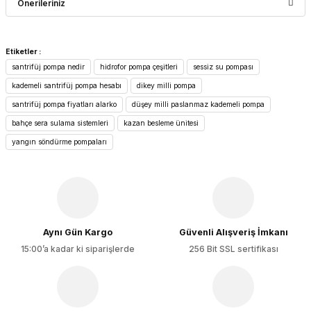
Önerileriniz
Yorum Yaz
Bu ürünün fiyat bilgisi, resim, ürün açıklamalarında ve diğer
Etiketler :
konularda yetersiz gördüğünüz noktaları öneri formunu
santrifüj pompa nedir
hidrofor pompa çeşitleri
sessiz su pompası
kullanarak tarafımıza iletebilirsiniz.
Görüş ve önerileriniz için teşekkür ederiz.
kademeli santrifüj pompa hesabı
dikey milli pompa
santrifüj pompa fiyatları alarko
düşey milli paslanmaz kademeli pompa
Ürün resmi kalitesiz, bozuk veya görüntülenemiyor.
bahçe sera sulama sistemleri
kazan besleme ünitesi
Ürün açıklamasında eksik bilgiler bulunuyor.
yangın söndürme pompaları
Ürün bilgilerinde hatalar bulunuyor.
Ürün fiyatı diğer sitelerden daha pahalı.
Bu ürüne benzer farklı alternatifler olmalı.
Aynı Gün Kargo
Güvenli Alışveriş İmkanı
15:00’a kadar ki siparişlerde
256 Bit SSL sertifikası
Gönder