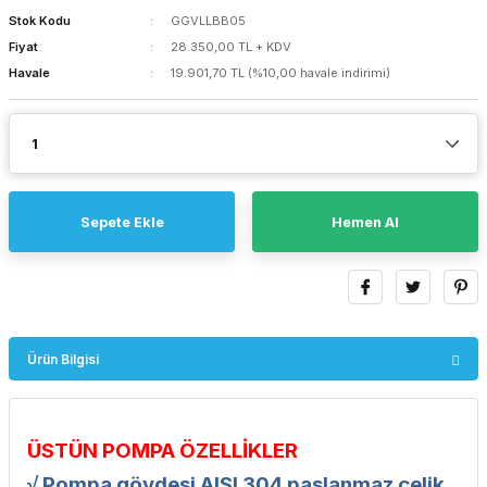
Stok Kodu
GGVLLBB05
Fiyat
28.350,00 TL + KDV
Havale
19.901,70 TL (%10,00 havale indirimi)
Sepete Ekle
Hemen Al
Ürün Bilgisi
ÜSTÜN POMPA ÖZELLİKLER
√ Pompa gövdesi AISI 304 paslanmaz çelik.