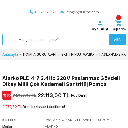
Tüm Türkiye’ye SEÇİLİ ÜRÜNLERDE 4000 TL VE ÜZERİ
kargo bedava
0312 312 312 1
info@3gsulama.com
Üye Girişi
Sepetim
ARA
Anasayfa
POMPA GURUPLARI
SANTRİFÜJ POMPA
PASLANMAZ KAD
Alarko PLD 4-7 2.4Hp 220V Paslanmaz Gövdeli
Dikey Milli Çok Kademeli Santrifüj Pompa
22.113,00 TL
%35
34.020,00 TL
Kdv Dahil
2.351,72 TL
'den başlayan taksitlerle!!
Kategori
PASLANMAZ KADEMELİ SANTRİFÜJ POMPA
Marka
ALARKO