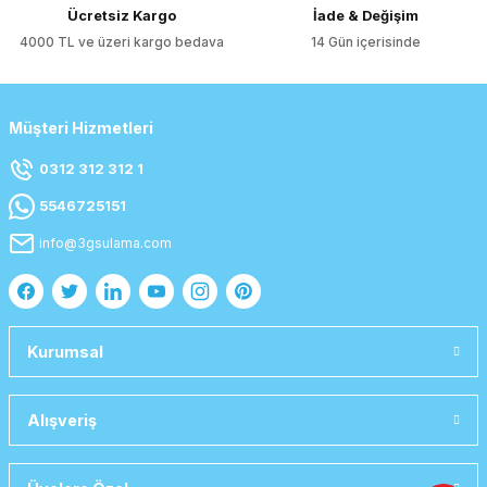
Ücretsiz Kargo
İade & Değişim
4000 TL ve üzeri kargo bedava
14 Gün içerisinde
Müşteri Hizmetleri
0312 312 312 1
5546725151
info@3gsulama.com
Kurumsal
Alışveriş