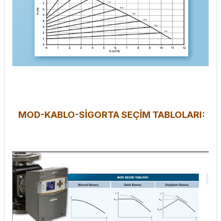
MOD-KABLO-SİGORTA SEÇİM TABLOLARI: