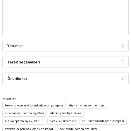
Yorumlar
Taksit Seçenekleri
Bu ürüne ilk yorumu siz yapın!
Önerileriniz
Yorum Yaz
Bu ürünün fiyat bilgisi, resim, ürün açıklamalarında ve diğer
Etiketler :
konularda yetersiz gördüğünüz noktaları öneri formunu
frekans konvertörlü sirkülasyon pompası
dişli sirkülasyon pompası
kullanarak tarafımıza iletebilirsiniz.
Görüş ve önerileriniz için teşekkür ederiz.
sirkülasyon pompa fiyatları
alarko yeni fiyat listesi
alarko optıma bys 2/10-180
sıcak su sistemleri
en ucuz sirkülasyon pompası
Ürün resmi kalitesiz, bozuk veya görüntülenemiyor.
devirdaim pompası ömrü ne kadar
devirdaim pompa özellikleri