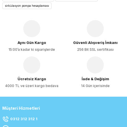
Ürün açıklamasında eksik bilgiler bulunuyor.
sirkülasyon pompa hesaplaması
Ürün bilgilerinde hatalar bulunuyor.
Ürün fiyatı diğer sitelerden daha pahalı.
Bu ürüne benzer farklı alternatifler olmalı.
Aynı Gün Kargo
Güvenli Alışveriş İmkanı
15:00’a kadar ki siparişlerde
256 Bit SSL sertifikası
Gönder
Ücretsiz Kargo
İade & Değişim
4000 TL ve üzeri kargo bedava
14 Gün içerisinde
Müşteri Hizmetleri
0312 312 312 1