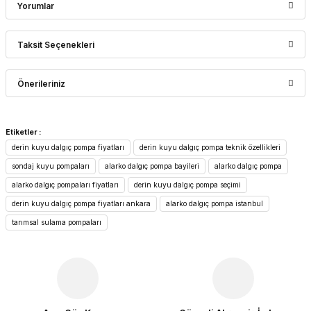
Yorumlar
Taksit Seçenekleri
Bu ürüne ilk yorumu siz yapın!
Önerileriniz
Yorum Yaz
Bu ürünün fiyat bilgisi, resim, ürün açıklamalarında ve diğer
Etiketler :
konularda yetersiz gördüğünüz noktaları öneri formunu
derin kuyu dalgıç pompa fiyatları
derin kuyu dalgıç pompa teknik özellikleri
kullanarak tarafımıza iletebilirsiniz.
Görüş ve önerileriniz için teşekkür ederiz.
sondaj kuyu pompaları
alarko dalgıç pompa bayileri
alarko dalgıç pompa
alarko dalgıç pompaları fiyatları
derin kuyu dalgıç pompa seçimi
Ürün resmi kalitesiz, bozuk veya görüntülenemiyor.
derin kuyu dalgıç pompa fiyatları ankara
alarko dalgıç pompa istanbul
Ürün açıklamasında eksik bilgiler bulunuyor.
tarımsal sulama pompaları
Ürün bilgilerinde hatalar bulunuyor.
Ürün fiyatı diğer sitelerden daha pahalı.
Bu ürüne benzer farklı alternatifler olmalı.