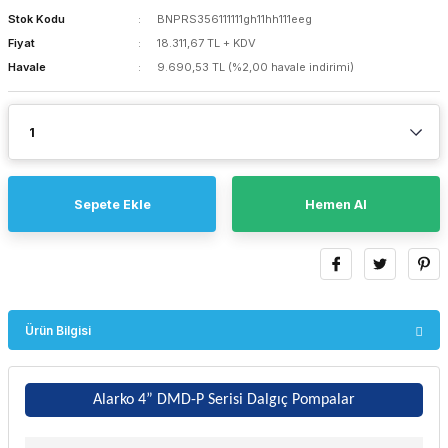
Stok Kodu
BNPRS356111111gh11hh111eeg
Fiyat
18.311,67 TL + KDV
Havale
9.690,53 TL (%2,00 havale indirimi)
Sepete Ekle
Hemen Al
Ürün Bilgisi
Alarko 4” DMD-P Serisi Dalgıç Pompalar