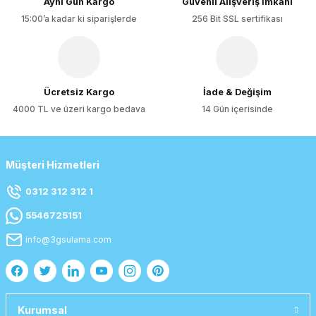
Aynı Gün Kargo
Güvenli Alışveriş İmkanı
15:00’a kadar ki siparişlerde
256 Bit SSL sertifikası
Gönder
Ücretsiz Kargo
İade & Değişim
4000 TL ve üzeri kargo bedava
14 Gün içerisinde
Müşteri Hizmetleri
0312 312 312 1
5546725151
info@3gsulama.com
Kurumsal