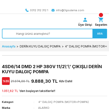
Tüm Türkiye’ye SEÇİLİ ÜRÜNLERDE 4000 TL VE ÜZERİ
kargo bedava
0312 312 312 1
info@3gsulama.com
Üye Girişi
Sepetim
ARA
Anasayfa
DERİN KUYU DALGIÇ POMPA
4'' DALGIÇ POMPA (MOTOR+
4SD6/14 DMD 2 HP 380V 11/2\'\' ÇIKIŞLI DERİN
KUYU DALGIÇ POMPA
9.888,30 TL
%55
21.974,00 TL
Kdv Dahil
1.051,62 TL
'den başlayan taksitlerle!!
Kategori
4'' DALGIÇ POMPA (MOTOR+POMPA)
Marka
ALARKO