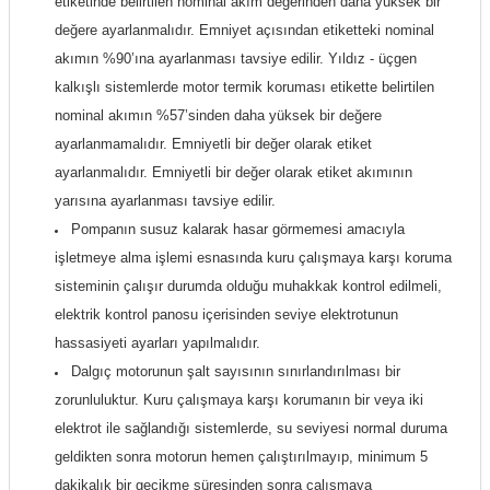
etiketinde belirtilen nominal akım değerinden daha yüksek bir
değere ayarlanmalıdır. Emniyet açısından etiketteki nominal
akımın %90’ına ayarlanması tavsiye edilir. Yıldız - üçgen
kalkışlı sistemlerde motor termik koruması etikette belirtilen
nominal akımın %57’sinden daha yüksek bir değere
ayarlanmamalıdır. Emniyetli bir değer olarak etiket
ayarlanmalıdır. Emniyetli bir değer olarak etiket akımının
yarısına ayarlanması tavsiye edilir.
Pompanın susuz kalarak hasar görmemesi amacıyla
işletmeye alma işlemi esnasında kuru çalışmaya karşı koruma
sisteminin çalışır durumda olduğu muhakkak kontrol edilmeli,
elektrik kontrol panosu içerisinden seviye elektrotunun
hassasiyeti ayarları yapılmalıdır.
Dalgıç motorunun şalt sayısının sınırlandırılması bir
zorunluluktur. Kuru çalışmaya karşı korumanın bir veya iki
elektrot ile sağlandığı sistemlerde, su seviyesi normal duruma
geldikten sonra motorun hemen çalıştırılmayıp, minimum 5
dakikalık bir gecikme süresinden sonra çalışmaya