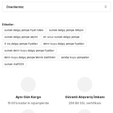
Bu ürüne ilk yorumu siz yapın!
Önerileriniz
Yorum Yaz
Bu ürünün fiyat bilgisi, resim, ürün açıklamalarında ve diğer
Etiketler :
konularda yetersiz gördüğünüz noktaları öneri formunu
sumak dalgıç pompa fiyat listesi
sumak dalgıç pompa iletişim
kullanarak tarafımıza iletebilirsiniz.
Görüş ve önerileriniz için teşekkür ederiz.
sumak dalgıç pompa seçimi
en ucuz sumak dalgıç pompa
4 inç dalgıç pompa fiyatları
derin kuyu dalgıç pompa fiyatları
Ürün resmi kalitesiz, bozuk veya görüntülenemiyor.
sumak derin kuyu dalgıç pompa fiyatları
Ürün açıklamasında eksik bilgiler bulunuyor.
derin kuyu dalgıç pompa teknik özellikleri
sondaj kuyu pompaları
Ürün bilgilerinde hatalar bulunuyor.
sumak 4sd1026
Ürün fiyatı diğer sitelerden daha pahalı.
Bu ürüne benzer farklı alternatifler olmalı.
Aynı Gün Kargo
Güvenli Alışveriş İmkanı
15:00’a kadar ki siparişlerde
256 Bit SSL sertifikası
Gönder