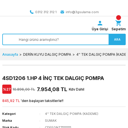
Tüm Türkiye’ye SEÇİLİ ÜRÜNLERDE 4000 TL VE ÜZERİ
kargo bedava
0312 312 312 1
info@3gsulama.com
Üye Girişi
Sepetim
ARA
Anasayfa
DERİN KUYU DALGIÇ POMPA
4'' TEK DALGIÇ POMPA (KADE
4SD1206 1.HP 4 İNÇ TEK DALGIÇ POMPA
7.954,08 TL
%27
10.896,00 TL
Kdv Dahil
845,92 TL
'den başlayan taksitlerle!!
Kategori
4'' TEK DALGIÇ POMPA (KADEME)
Marka
SUMAK
Stok Kodu
CDEFGNZ711111111